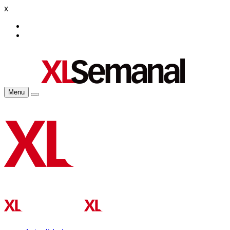
x
Menu