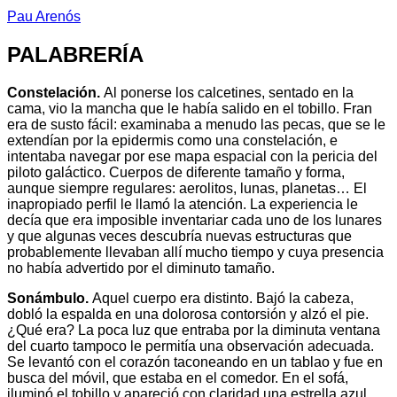
Pau Arenós
PALABRERÍA
Constelación.
Al ponerse los calcetines, sentado en la
cama, vio la mancha que le había salido en el tobillo. Fran
era de susto fácil: examinaba a menudo las pecas, que se le
extendían por la epidermis como una constelación, e
intentaba navegar por ese mapa espacial con la pericia del
piloto galáctico. Cuerpos de diferente tamaño y forma,
aunque siempre regulares: aerolitos, lunas, planetas… El
inapropiado perfil le llamó la atención. La experiencia le
decía que era imposible inventariar cada uno de los lunares
y que algunas veces descubría nuevas estructuras que
probablemente llevaban allí mucho tiempo y cuya presencia
no había advertido por el diminuto tamaño.
Sonámbulo.
Aquel cuerpo era distinto. Bajó la cabeza,
dobló la espalda en una dolorosa contorsión y alzó el pie.
¿Qué era? La poca luz que entraba por la diminuta ventana
del cuarto tampoco le permitía una observación adecuada.
Se levantó con el corazón taconeando en un tablao y fue en
busca del móvil, que estaba en el comedor. En el sofá,
iluminó el tobillo y apareció con claridad una estrella azul