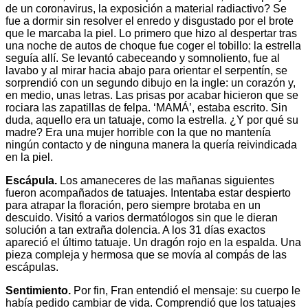
de un coronavirus, la exposición a material radiactivo? Se
fue a dormir sin resolver el enredo y disgustado por el brote
que le marcaba la piel. Lo primero que hizo al despertar tras
una noche de autos de choque fue coger el tobillo: la estrella
seguía allí. Se levantó cabeceando y somnoliento, fue al
lavabo y al mirar hacia abajo para orientar el serpentín, se
sorprendió con un segundo dibujo en la ingle: un corazón y,
en medio, unas letras. Las prisas por acabar hicieron que se
rociara las zapatillas de felpa. ‘MAMÁ’, estaba escrito. Sin
duda, aquello era un tatuaje, como la estrella. ¿Y por qué su
madre? Era una mujer horrible con la que no mantenía
ningún contacto y de ninguna manera la quería reivindicada
en la piel.
Escápula.
Los amaneceres de las mañanas siguientes
fueron acompañados de tatuajes. Intentaba estar despierto
para atrapar la floración, pero siempre brotaba en un
descuido. Visitó a varios dermatólogos sin que le dieran
solución a tan extraña dolencia. A los 31 días exactos
apareció el último tatuaje. Un dragón rojo en la espalda. Una
pieza compleja y hermosa que se movía al compás de las
escápulas.
Sentimiento.
Por fin, Fran entendió el mensaje: su cuerpo le
había pedido cambiar de vida. Comprendió que los tatuajes