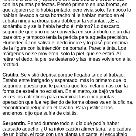
con las puntas perfectas. Pensó primero en una broma, en
que alguien se lo había pintado, pero vivía solo. Tampoco lo
habían llevado a casa borracho ni le habían metido en el
cubata ninguna droga para doblegar la voluntad. ¿Era
sonámbulo y se la había hecho él mismo? Lo descartó,
seguro de que uno no se convertía en sonámbulo de un día
para otro y tampoco tenía la pericia para aquella precisión.
Humedeció con saliva el dedo índice y lo pasó por encima
de la figura con la intención de borrarla. Parecía tinta. Los
márgenes no se movieron, solo la piel, que se estiró. Al
retirar el dedo, la piel se destensó y las líneas volvieron a la
rectitud.
Cistitis.
Se vistió deprisa porque llegaba tarde al trabajo.
Estaba entre intrigado y espantado, más lo primero que lo
segundo, puesto que le parecía que los melanomas con la
forma de estrella no existían. En el metro, se bajó varias
veces los calcetines para examinar las cinco puntas,
operación que fue repitiendo de forma obsesiva en la oficina,
encontrando refugio en el lavabo. Para justificar los
encierros, dijo que sufría de cistitis.
Serpentín.
Pensó durante todo el día qué podía haber
causado aquello. ¿Una intoxicación alimentaria, la picadura
de un bicho, el roce con una planta urticante, el escupitajo