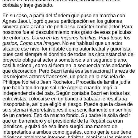
corbata y traje gastado.
En su caso, a partir del tándem que puso en marcha con
Agnes Jaoui, logró que su participación en los guiones
sirviera para acabar de perfilar su carácter como actor. Para
nosotros fue el descubrimiento más grato de esas películas
de entonces,
Como en las mejores familias, Para todos los
gustos, Como una imagen.
No es habitual que un actor
alcance ese nivel formidable como autor teatral y guionista,
pues casi siempre el dominio de todas las circunstancias del
proyecto obliga al actor a someterse a un segundo plano,
casi funcional, como si fuera en la secuencia más andamio
que decoración. Pero Bacri tenía esa sensacional llaneza de
los mejores actores franceses, un poco en la escuela de
Philippe Noiret o Jean Rochefort. Procedía de familia judía
que había tenido que salir de Argelia cuando llegó la
independencia del país. Según contaba Bacri en todas las
entrevistas, colocarse en un banco a trabajar le resultaba
insoportable, así que eligió el riesgo. Puede que la clave de
su sistema interpretativo residiera sencillamente en ser hijo
de un cartero. Eso da mucho fondo. Su padre le solía decir
que un barrendero y el presidente de la República eran
idénticos, y quizá de esa línea surgió una manera de
interpretarlos a ambos como iguales, como gente que tiene
idénticos problemas internos, hábitos, manías y las mismas