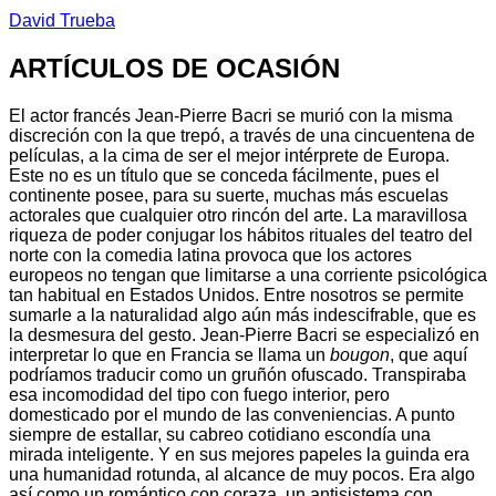
David Trueba
ARTÍCULOS DE OCASIÓN
El actor francés Jean-Pierre Bacri se murió con la misma
discreción con la que trepó, a través de una cincuentena de
películas, a la cima de ser el mejor intérprete de Europa.
Este no es un título que se conceda fácilmente, pues el
continente posee, para su suerte, muchas más escuelas
actorales que cualquier otro rincón del arte. La maravillosa
riqueza de poder conjugar los hábitos rituales del teatro del
norte con la comedia latina provoca que los actores
europeos no tengan que limitarse a una corriente psicológica
tan habitual en Estados Unidos. Entre nosotros se permite
sumarle a la naturalidad algo aún más indescifrable, que es
la desmesura del gesto. Jean-Pierre Bacri se especializó en
interpretar lo que en Francia se llama un
bougon
, que aquí
podríamos traducir como un gruñón ofuscado. Transpiraba
esa incomodidad del tipo con fuego interior, pero
domesticado por el mundo de las conveniencias. A punto
siempre de estallar, su cabreo cotidiano escondía una
mirada inteligente. Y en sus mejores papeles la guinda era
una humanidad rotunda, al alcance de muy pocos. Era algo
así como un romántico con coraza, un antisistema con