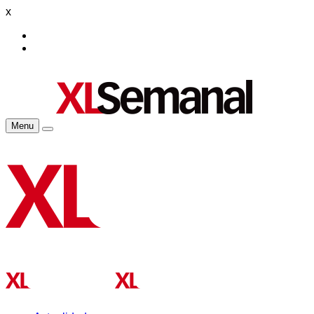
x
Menu