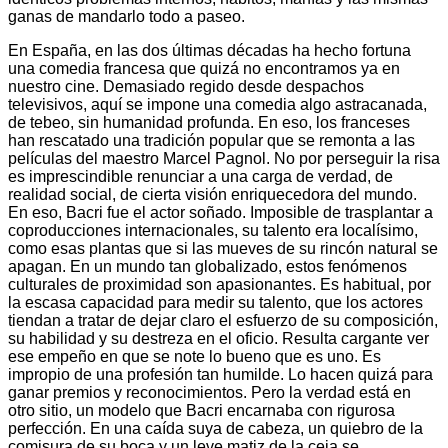
ganas de mandarlo todo a paseo.
En España, en las dos últimas décadas ha hecho fortuna
una comedia francesa que quizá no encontramos ya en
nuestro cine. Demasiado regido desde despachos
televisivos, aquí se impone una comedia algo astracanada,
de tebeo, sin humanidad profunda. En eso, los franceses
han rescatado una tradición popular que se remonta a las
películas del maestro Marcel Pagnol. No por perseguir la risa
es imprescindible renunciar a una carga de verdad, de
realidad social, de cierta visión enriquecedora del mundo.
En eso, Bacri fue el actor soñado. Imposible de trasplantar a
coproducciones internacionales, su talento era localísimo,
como esas plantas que si las mueves de su rincón natural se
apagan. En un mundo tan globalizado, estos fenómenos
culturales de proximidad son apasionantes. Es habitual, por
la escasa capacidad para medir su talento, que los actores
tiendan a tratar de dejar claro el esfuerzo de su composición,
su habilidad y su destreza en el oficio. Resulta cargante ver
ese empeño en que se note lo bueno que es uno. Es
impropio de una profesión tan humilde. Lo hacen quizá para
ganar premios y reconocimientos. Pero la verdad está en
otro sitio, un modelo que Bacri encarnaba con rigurosa
perfección. En una caída suya de cabeza, un quiebro de la
comisura de su boca y un leve matiz de la ceja se