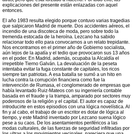
explicaciones del presente están enlazadas con aquel
entonces.
El año 1983 resulta elegido porque contuvo varias tragedias
que salpicaron Madrid de muerte. Dos accidentes aéreos, el
incendio de una discoteca de moda, pero sobre todo la
tremenda estocada de la heroína. Lezcano ha sabido
relacionar todo ello para convocarnos a un relato trepidante.
Nos encontramos en el primer año de Gobierno socialista,
aún lejos de la apatía y el tedio que provocaron sus 13 años
en el poder. En Madrid, además, ocupaba la Alcaldía el
irrepetible Tierno Galván. La devaluación de la peseta
intentaba evitar la fuga constante de capitales, los ricos
siempre tan patriotas. A esa batalla se sumó a un hito en
lucha contra la corrupción financiera como fue la
intervención de Rumasa, el conglomerado de empresas que
había levantado Ruiz-Mateos con su ingeniería contable
basada en el fraude y la trampa, amparado por sectores muy
poderosos de la religión y el capital. El autor es capaz de
introducirte en estos episodios con una lógica novelística. Al
fin y al cabo, el trabajo de un escritor es dotar de lógica al
tiempo, y este Madrid inventado por Lezcano suena lógico
pese a su caos. De los asentamientos periféricos a las
modas culturales, de las fuerzas de seguridad infiltradas por
los ultras a los movimientos vecinales, pareciera que una