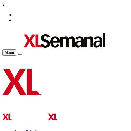
x
Menu