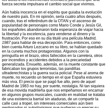
fuerza secreta impulsara el cambio social que vivimos.
Aún había inocencia en el espíritu que guiaba la evolución
de nuestro país. En mi opinión, sería cuatro años después,
cuando, tras el referéndum de la OTAN y el ascenso de
popularidad de personajes como Mario Conde y Jesús Gil,
los españoles abandonaron toda esperanza de viajar hacia
la libertad y la excelencia, para venderse al dinero y la
frustración. Por eso en su día titulé una película
Madrid,
1987
para hablar de esa decepción. Para entonces, como
bien cuenta Arturo Lezcano en su libro, se habían quedado
en la cuneta muchos protagonistas. Algunos con la
jeringuilla en el brazo, otros fallecidos en la carretera, otros
por incendios y accidentes debidos a la precariedad
generalizada. Envuelto, además, en la muerte constante que
fabricaban los grupos terroristas, las pandillas
ultraderechistas y la guerra sucia policial. Pese al aroma de
muerte, no recuerdo un tiempo en el que España estuviera
más viva. El precio que se pagó fue alto, pero de aquel
Madrid de 1983 no hay, por suerte, nostalgia. Ni tan siquiera
de esa movida madrileña que nos empeñamos en encarnar
en algunos grupos musicales, cuando en realidad se trataba
de una existencia barrial sin ataduras, de un compartir la
calle casi a tropel, sin intereses comerciales aún bien
gestionados ni autoritarismos que pudieran ya ejercer su