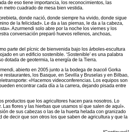
ada de eso tiene importancia, los reconocimientos, las
 un metro cuadrado de mesa bien vestida.
orebieta, donde nació, donde siempre ha vivido, donde sigue
no de la felicidad». Le da a las piernas, le da a la cabeza,
ta». Azurmendi solo abre por la noche los viernes y los
estra conversación preparó huevos rellenos, anchoas,
mo parte del pícnic de bienvenida bajo los árboles-escultura
ojado en un edificio sostenible. ‘Sostenible’ es una palabra
so dotada de geotermia, la energía de la Tierra.
urmendi, abierto en 2005 junto a la bodega de
txacoli
Gorka
e restaurantes, los Basque, en Sevilla y Bruselas y en Bilbao,
 teletransporte: «Hacemos videoconferencias. Los equipos son
 pueden encontrar cada día a la carrera, dejando pisada entre
 los productos que los agricultores hacen para nosotros. Lo
 Las flores y las hierbas que usamos sí que salen de aquí».
ulsión de sus cabezas o las de la huerta helada con granizado
 de decir que son otros los que saben de agricultura y que la