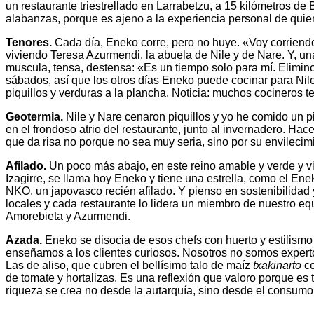
un restaurante triestrellado en Larrabetzu, a 15 kilómetros de
alabanzas, porque es ajeno a la experiencia personal de quie
Tenores.
Cada día, Eneko corre, pero no huye. «Voy corriend
viviendo Teresa Azurmendi, la abuela de Nile y de Nare. Y, una
muscula, tensa, destensa: «Es un tiempo solo para mí. Elimin
sábados, así que los otros días Eneko puede cocinar para Nil
piquillos y verduras a la plancha. Noticia: muchos cocineros 
Geotermia.
Nile y Nare cenaron piquillos y yo he comido un pi
en el frondoso atrio del restaurante, junto al invernadero. Ha
que da risa no porque no sea muy seria, sino por su envilecimi
Afilado.
Un poco más abajo, en este reino amable y verde y vis
Izagirre, se llama hoy Eneko y tiene una estrella, como el Ene
NKO, un japovasco recién afilado. Y pienso en sostenibilidad
locales y cada restaurante lo lidera un miembro de nuestro equ
Amorebieta y Azurmendi.
Azada.
Eneko se disocia de esos chefs con huerto y estilism
enseñamos a los clientes curiosos. Nosotros no somos experto
Las de aliso, que cubren el bellísimo talo de maíz
txakinarto
c
de tomate y hortalizas. Es una reflexión que valoro porque es
riqueza se crea no desde la autarquía, sino desde el consum