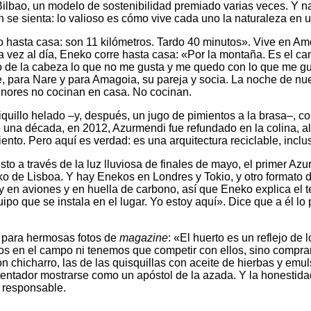
 Bilbao, un modelo de sostenibilidad premiado varias veces. Y n
n se sienta: lo valioso es cómo vive cada uno la naturaleza en
o hasta casa: son 11 kilómetros. Tardo 40 minutos». Vive en Am
 vez al día, Eneko corre hasta casa: «Por la montaña. Es el cami
o de la cabeza lo que no me gusta y me quedo con lo que me gus
e, para Nare y para Amagoia, su pareja y socia. La noche de nu
tenores no cocinan en casa. No cocinan.
quillo helado –y, después, un jugo de pimientos a la brasa–, co
ce una década, en 2012, Azurmendi fue refundado en la colina, al
ento. Pero aquí es verdad: es una arquitectura reciclable, inclu
to a través de la luz lluviosa de finales de mayo, el primer Az
ko de Lisboa. Y hay Enekos en Londres y Tokio, y otro formato d
 y en aviones y en huella de carbono, así que Eneko explica el
ipo que se instala en el lugar. Yo estoy aquí». Dice que a él lo
o para hermosas fotos de
magazine
: «El huerto es un reflejo de
s en el campo ni tenemos que competir con ellos, sino comprar.
on chicharro, las de las quisquillas con aceite de hierbas y em
 tentador mostrarse como un apóstol de la azada. Y la honestidad
o responsable.