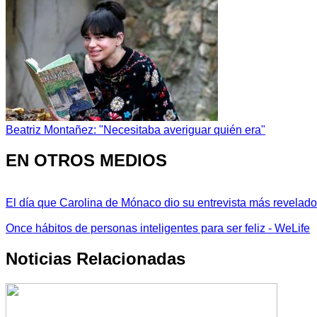
Beatriz Montañez: "Necesitaba averiguar quién era"
EN OTROS MEDIOS
El día que Carolina de Mónaco dio su entrevista más revelador
Once hábitos de personas inteligentes para ser feliz - WeLife
Noticias Relacionadas