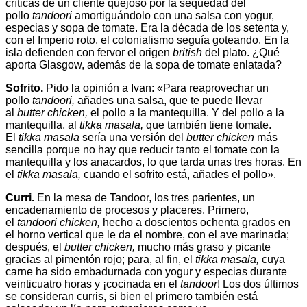
críticas de un cliente quejoso por la sequedad del
pollo
tandoori
amortiguándolo con una salsa con yogur,
especias y sopa de tomate. Era la década de los setenta y,
con el Imperio roto, el colonialismo seguía goteando. En la
isla defienden con fervor el origen
british
del plato. ¿Qué
aporta Glasgow, además de la sopa de tomate enlatada?
Sofrito.
Pido la opinión a Ivan: «Para reaprovechar un
pollo
tandoori,
añades una salsa, que te puede llevar
al
butter chicken,
el pollo a la mantequilla. Y del pollo a la
mantequilla, al
tikka masala,
que también tiene tomate.
El
tikka masala
sería una versión del
butter chicken
más
sencilla porque no hay que reducir tanto el tomate con la
mantequilla y los anacardos, lo que tarda unas tres horas. En
el
tikka masala,
cuando el sofrito está, añades el pollo».
Curri.
En la mesa de Tandoor, los tres parientes, un
encadenamiento de procesos y placeres. Primero,
el
tandoori chicken,
hecho a doscientos ochenta grados en
el horno vertical que le da el nombre, con el ave marinada;
después, el
butter chicken,
mucho más graso y picante
gracias al pimentón rojo; para, al fin, el
tikka masala,
cuya
carne ha sido embadurnada con yogur y especias durante
veinticuatro horas y ¡cocinada en el
tandoor
! Los dos últimos
se consideran curris, si bien el primero también está