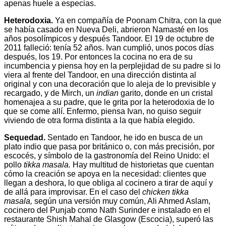
apenas huele a especias.
Heterodoxia.
Ya en compañía de Poonam Chitra, con la que
se había casado en Nueva Deli, abrieron Namasté en los
años posolímpicos y después Tandoor. El 19 de octubre de
2011 falleció: tenía 52 años. Ivan cumplió, unos pocos días
después, los 19. Por entonces la cocina no era de su
incumbencia y piensa hoy en la perplejidad de su padre si lo
viera al frente del Tandoor, en una dirección distinta al
original y con una decoración que lo aleja de lo previsible y
recargado, y de Mirch, un
indian
garito, donde en un cristal
homenajea a su padre, que le grita por la heterodoxia de lo
que se come allí. Enfermo, piensa Ivan, no quiso seguir
viviendo de otra forma distinta a la que había elegido.
Sequedad.
Sentado en Tandoor, he ido en busca de un
plato indio que pasa por británico o, con más precisión, por
escocés, y símbolo de la gastronomía del Reino Unido: el
pollo
tikka masala.
Hay multitud de historietas que cuentan
cómo la creación se apoya en la necesidad: clientes que
llegan a deshora, lo que obliga al cocinero a tirar de aquí y
de allá para improvisar. En el caso del
chicken tikka
masala,
según una versión muy común, Ali Ahmed Aslam,
cocinero del Punjab como Nath Surinder e instalado en el
restaurante Shish Mahal de Glasgow (Escocia), superó las