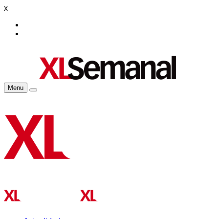
x
Menu