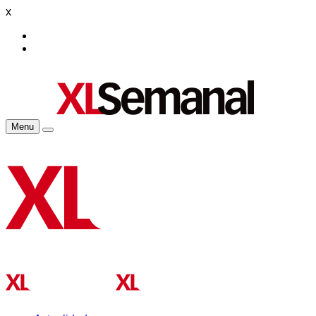
x
Menu