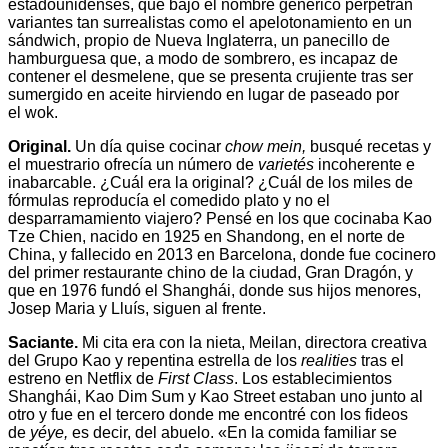
estadounidenses, que bajo el nombre genérico perpetran
variantes tan surrealistas como el apelotonamiento en un
sándwich, propio de Nueva Inglaterra, un panecillo de
hamburguesa que, a modo de sombrero, es incapaz de
contener el desmelene, que se presenta crujiente tras ser
sumergido en aceite hirviendo en lugar de paseado por
el wok.
Original.
Un día quise cocinar
chow mein,
busqué recetas y
el muestrario ofrecía un número de
varietés
incoherente e
inabarcable. ¿Cuál era la original? ¿Cuál de los miles de
fórmulas reproducía el comedido plato y no el
desparramamiento viajero? Pensé en los que cocinaba Kao
Tze Chien, nacido en 1925 en Shandong, en el norte de
China, y fallecido en 2013 en Barcelona, donde fue cocinero
del primer restaurante chino de la ciudad, Gran Dragón, y
que en 1976 fundó el Shanghái, donde sus hijos menores,
Josep Maria y Lluís, siguen al frente.
Saciante.
Mi cita era con la nieta, Meilan, directora creativa
del Grupo Kao y repentina estrella de los
realities
tras el
estreno en Netflix de
First Class
. Los establecimientos
Shanghái, Kao Dim Sum y Kao Street estaban uno junto al
otro y fue en el tercero donde me encontré con los fideos
de
yéye,
es decir, del abuelo. «En la comida familiar se