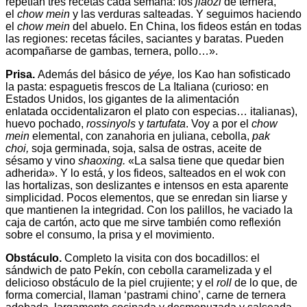
repetían tres recetas cada semana: los
jiaozi
de ternera,
el
chow mein
y las verduras salteadas. Y seguimos haciendo
el
chow mein
del abuelo. En China, los fideos están en todas
las regiones: recetas fáciles, saciantes y baratas. Pueden
acompañarse de gambas, ternera, pollo…».
Prisa.
Además del básico de
yéye,
los Kao han sofisticado
la pasta: espaguetis frescos de La Italiana (curioso: en
Estados Unidos, los gigantes de la alimentación
enlatada occidentalizaron el plato con especias… italianas),
huevo pochado,
rossinyols
y
tartufata
. Voy a por el
chow
mein
elemental, con zanahoria en juliana, cebolla,
pak
choi,
soja germinada, soja, salsa de ostras, aceite de
sésamo y vino
shaoxing.
«La salsa tiene que quedar bien
adherida». Y lo está, y los fideos, salteados en el wok con
las hortalizas, son deslizantes e intensos en esta aparente
simplicidad. Pocos elementos, que se enredan sin liarse y
que mantienen la integridad. Con los palillos, he vaciado la
caja de cartón, acto que me sirve también como reflexión
sobre el consumo, la prisa y el movimiento.
Obstáculo.
Completo la visita con dos bocadillos: el
sándwich de pato Pekín, con cebolla caramelizada y el
delicioso obstáculo de la piel crujiente; y el
roll
de lo que, de
forma comercial, llaman ‘pastrami chino’, carne de ternera