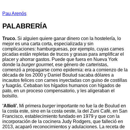
Pau Arenós
PALABRERÍA
Truco.
Si alguien quiere ganar dinero con la hostelería, lo
mejor es una carta corta, especializada y sin
complicaciones: hamburguesas, por ejemplo, cuyas carnes
picadas están repletas de trucos y grasas para amplificar el
placer y ahorrar gastos. Puede que fuera en Nueva York
donde la
burger gourmet
, ese género de carteristas,
comenzó a propagarse como epidemia: era a comienzo de la
década de los 2000 y Daniel Boulud sacaba dólares a
incautos felices con carnes inyectadas con guiso de costillas
y fuagrás. Cebaban los hígados humanos con hígados de
pato, en un proceso compensatorio, y les aligeraban el
bolsillo.
‘Allioli’.
Mi primera
burger
importante no fue la de Boulud en
la costa este, sino en la costa oeste, la del Zuni Café, en San
Francisco, establecimiento fundado en 1979 y que con la
incorporación de la cocinera Judy Rodgers, que falleció en
2013, acaparó reconocimientos y adulaciones. La receta de