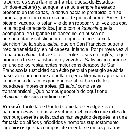
la
burger
es suya (la-mejor-hamburguesa-de-
Estados-
Unidos-etcétera) y, aunque la salud siempre ha estado
presente en las cartas, la deriva hacia lo prohibido la hizo
famosa, junto con una ensalada de pollo al horno. Antes de
picar el vacuno, lo salan y lo dejan reposar y tal vez sea esa
la principal característica, junto con la
focaccia
que la
acompaña, en lugar de un panecillo, en busca de
personalidad y sofisticación. Lo que a mí me llamó la
atención fue la salsa,
allioli,
que en San Francisco sugería
mediterraneidad y, en mi cabeza, infancia. Por primera vez vi
la palabra
allioli
–tal vez alioli– entre frases en inglés, lo que
produjo a la vez satisfacción y zozobra. Satisfacción porque
en uno de los restaurantes mejor considerados de San
Francisco la rusticidad con éxito pero sin prestigio se abría
paso. Zozobra porque aquella mujer californiana apreciaba
la potencia del ajo, exponiéndose al rechazo de los
paladares impresionables. ¡El
allioli
como salsa
transatlántica! ¿Qué hamburguesería de aquí tiene
el
allioli
entre sus condimentos?
Rococó.
Tanto la de Boulud como la de Rodgers son
hamburguesas con peso y volumen, el modelo que miles de
hamburgueserías sofisticadas han seguido después, en una
fantasía de aliños y añadidos y nombres supuestamente
ingeniosos que hace imposible orientarse en las pizarras