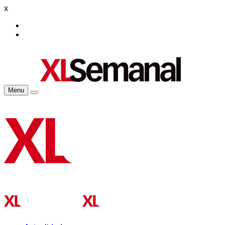
x
Menu