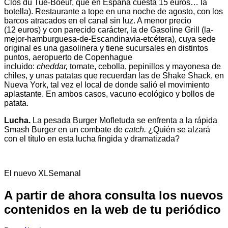
Clos du Tue-Boeuf, que en España cuesta 15 euros… la
botella). Restaurante a tope en una noche de agosto, con los
barcos atracados en el canal sin luz. A menor precio
(12 euros) y con parecido carácter, la de Gasoline Grill (la-
mejor-hamburguesa-de-
Escandinavia-etcétera), cuya sede
original es una gasolinera y tiene sucursales en distintos
puntos, aeropuerto de Copenhague
incluido:
cheddar,
tomate, cebolla, pepinillos y mayonesa de
chiles, y unas patatas que recuerdan las de Shake Shack, en
Nueva York, tal vez el local de donde salió el movimiento
aplastante. En ambos casos, vacuno ecológico y bollos de
patata.
Lucha.
La pesada Burger Mofletuda se enfrenta a la rápida
Smash Burge
r
en un combate de
catch.
¿Quién se alzará
con el título en esta lucha fingida y dramatizada?
El nuevo XLSemanal
A partir de ahora consulta los nuevos
contenidos en la web de tu periódico