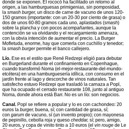
donde se exponen. El rococó ha facilitado un retorno al
origen, a las hamburguesas primigenias, sin pomposidad,
la
smash burger,
un disco de carne de vacuno de unos 120-
150 gramos (importante: con un 20-30 por ciento de grasa) o
dos de unos 60-80 gramos cada uno, aplastados (
smash
)
sobre la plancha y con pocos acompañantes, aunque la
contención se va olvidando y el recargamiento amenaza,
con la obvia intención de aumentar el precio. La Burger
Mofletuda, enorme, hay que comerla con cuchillo y tenedor;
la
smash burger
permite el banco callejero.
Lío.
Ese es el estilo que René Redzepi eligió para debutar
en Burgerland durante el confinamiento en Copenhague,
cuando transformó Noma (el-mejor-restaurante-del-
mundo-
etcétera) en una hamburguesería idílica, con consumo en el
jardín frente al lago y descorche de vinos naturales. Tan
satisfecho estuvo Redzepi que trasladó la carnaza a Popl,
que ha ocupado el cerrado restaurante 108, junto al antiguo
Noma, donde ahora está Barr. No es un lío: son negocios.
Canal.
Popl se refiere a popular y lo es con cachondeo: 20
euros la
burger,
buena, sí; con cantidad de grasa, sí;
con
garum
de vacuno, sí (un invento propio); con mayonesa
de pepinillo, cebolla roja y queso
cheddar,
sí; pero, amigo,
20 euros, y copa de vinito tinto a 10 euros (el
vin rouge
de Le