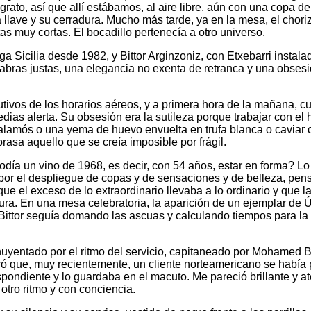
 ingrato, así que allí estábamos, al aire libre, aún con una copa
ve y su cerradura. Mucho más tarde, ya en la mesa, el chorizo 
s muy cortas. El bocadillo pertenecía a otro universo.
ga Sicilia desde 1982, y Bittor Arginzoniz, con Etxebarri insta
as justas, una elegancia no exenta de retranca y una obsesión po
os de los horarios aéreos, y a primera hora de la mañana, cuan
ias alerta. Su obsesión era la sutileza porque trabajar con el 
lamós o una yema de huevo envuelta en trufa blanca o caviar co
brasa aquello que se creía imposible por frágil.
podía un vino de 1968, es decir, con 54 años, estar en forma? 
por el despliegue de copas y de sensaciones y de belleza, pensa
e el exceso de lo extraordinario llevaba a lo ordinario y que la
ra. En una mesa celebratoria, la aparición de un ejemplar de Ún
, Bittor seguía domando las ascuas y calculando tiempos para la
yentado por el ritmo del servicio, capitaneado por Mohamed Ben
ó que, muy recientemente, un cliente norteamericano se había p
spondiente y lo guardaba en el macuto. Me pareció brillante y at
otro ritmo y con conciencia.