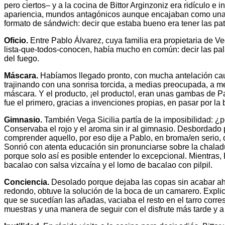
pero ciertos– y a la cocina de Bittor Arginzoniz era ridículo e
apariencia, mundos antagónicos aunque encajaban como una lla
formato de sándwich: decir que estaba bueno era tener las pata
Oficio.
Entre Pablo Álvarez, cuya familia era propietaria de Ve
lista-que-todos-conocen, había mucho en común: decir las palabr
del fuego.
Máscara.
Habíamos llegado pronto, con mucha antelación cautiv
trajinando con una sonrisa torcida, a medias preocupada, a med
máscara. Y el producto, ¡el producto!, eran unas gambas de Pa
fue el primero, gracias a invenciones propias, en pasar por la 
Gimnasio.
También Vega Sicilia partía de la imposibilidad: ¿
Conservaba el rojo y el aroma sin ir al gimnasio. Desbordado 
comprender aquello, por eso dije a Pablo, en broma/en serio, qu
Sonrió con atenta educación sin pronunciarse sobre la chaladu
porque solo así es posible entender lo excepcional. Mientras
bacalao con salsa vizcaína y el lomo de bacalao con pilpil.
Conciencia.
Desolado porque dejaba las copas sin acabar ahu
redondo, obtuve la solución de la boca de un camarero. Explic
que se sucedían las añadas, vaciaba el resto en el tarro corre
muestras y una manera de seguir con el disfrute más tarde y a 