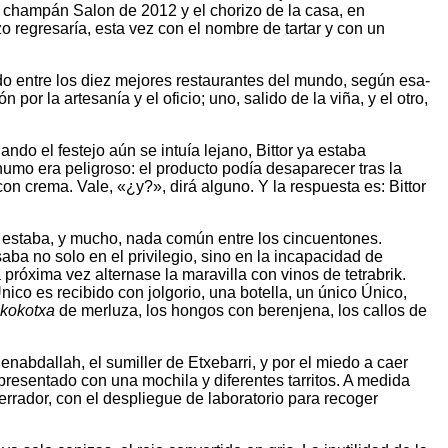
 de champán Salon de 2012 y el chorizo de la casa, en
regresaría, esta vez con el nombre de tartar y con un
lado entre los diez mejores restaurantes del mundo, según esa-
r la artesanía y el oficio; uno, salido de la viña, y el otro,
do el festejo aún se intuía lejano, Bittor ya estaba
humo era peligroso: el producto podía desaparecer tras la
n crema. Vale, «¿y?», dirá alguno. Y la respuesta es: Bittor
Lo estaba, y mucho, nada común entre los cincuentones.
ba no solo en el privilegio, sino en la incapacidad de
 próxima vez alternase la maravilla con vinos de tetrabrik.
ico es recibido con jolgorio, una botella, un único Único,
kokotxa
de merluza, los hongos con berenjena, los callos de
abdallah, el sumiller de Etxebarri, y por el miedo a caer
resentado con una mochila y diferentes tarritos. A medida
errador, con el despliegue de laboratorio para recoger