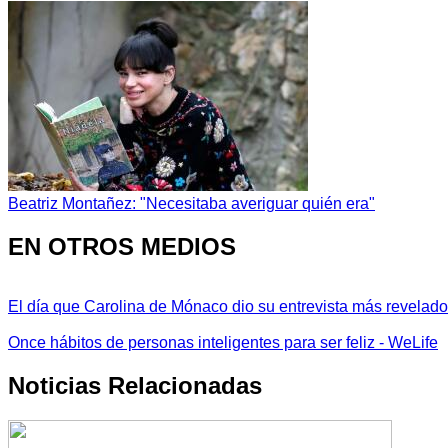
Beatriz Montañez: "Necesitaba averiguar quién era"
EN OTROS MEDIOS
El día que Carolina de Mónaco dio su entrevista más revelador
Once hábitos de personas inteligentes para ser feliz - WeLife
Noticias Relacionadas