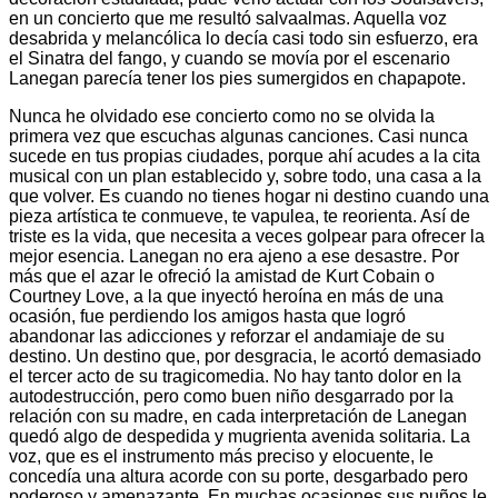
en un concierto que me resultó salvaalmas. Aquella voz
desabrida y melancólica lo decía casi todo sin esfuerzo, era
el Sinatra del fango, y cuando se movía por el escenario
Lanegan parecía tener los pies sumergidos en chapapote.
Nunca he olvidado ese concierto como no se olvida la
primera vez que escuchas algunas canciones. Casi nunca
sucede en tus propias ciudades, porque ahí acudes a la cita
musical con un plan establecido y, sobre todo, una casa a la
que volver. Es cuando no tienes hogar ni destino cuando una
pieza artística te conmueve, te vapulea, te reorienta. Así de
triste es la vida, que necesita a veces golpear para ofrecer la
mejor esencia. Lanegan no era ajeno a ese desastre. Por
más que el azar le ofreció la amistad de Kurt Cobain o
Courtney Love, a la que inyectó heroína en más de una
ocasión, fue perdiendo los amigos hasta que logró
abandonar las adicciones y reforzar el andamiaje de su
destino. Un destino que, por desgracia, le acortó demasiado
el tercer acto de su tragicomedia. No hay tanto dolor en la
autodestrucción, pero como buen niño desgarrado por la
relación con su madre, en cada interpretación de Lanegan
quedó algo de despedida y mugrienta avenida solitaria. La
voz, que es el instrumento más preciso y elocuente, le
concedía una altura acorde con su porte, desgarbado pero
poderoso y amenazante. En muchas ocasiones sus puños le