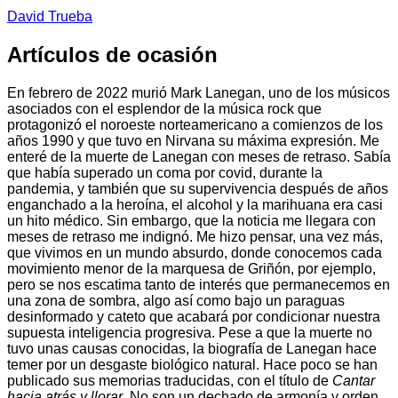
David Trueba
Artículos de ocasión
En febrero de 2022 murió Mark Lanegan, uno de los músicos
asociados con el esplendor de la música rock que
protagonizó el noroeste norteamericano a comienzos de los
años 1990 y que tuvo en Nirvana su máxima expresión. Me
enteré de la muerte de Lanegan con meses de retraso. Sabía
que había superado un coma por covid, durante la
pandemia, y también que su supervivencia después de años
enganchado a la heroína, el alcohol y la marihuana era casi
un hito médico. Sin embargo, que la noticia me llegara con
meses de retraso me indignó. Me hizo pensar, una vez más,
que vivimos en un mundo absurdo, donde conocemos cada
movimiento menor de la marquesa de Griñón, por ejemplo,
pero se nos escatima tanto de interés que permanecemos en
una zona de sombra, algo así como bajo un paraguas
desinformado y cateto que acabará por condicionar nuestra
supuesta inteligencia progresiva. Pese a que la muerte no
tuvo unas causas conocidas, la biografía de Lanegan hace
temer por un desgaste biológico natural. Hace poco se han
publicado sus memorias traducidas, con el título de
Cantar
hacia atrás y llorar
. No son un dechado de armonía y orden,