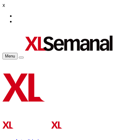
x
Menu