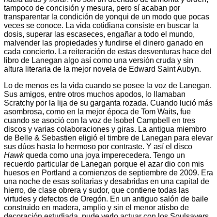
tampoco de concisión y mesura, pero sí acaban por
transparentar la condición de yonqui de un modo que pocas
veces se conoce. La vida cotidiana consiste en buscar la
dosis, superar las escaseces, engañar a todo el mundo,
malvender las propiedades y fundirse el dinero ganado en
cada concierto. La reiteración de estas desventuras hace del
libro de Lanegan algo así como una versión cruda y sin
altura literaria de la mejor novela de Edward Saint Aubyn.
Lo de menos es la vida cuando se posee la voz de Lanegan.
Sus amigos, entre otros muchos apodos, lo llamaban
Scratchy por la lija de su garganta rozada. Cuando lució más
asombrosa, como en la mejor época de Tom Waits, fue
cuando se asoció con la voz de Isobel Campbell en tres
discos y varias colaboraciones y giras. La antigua miembro
de Belle & Sebastien eligió el timbre de Lanegan para elevar
sus dúos hasta lo hermoso por contraste. Y así el disco
Hawk
queda como una joya imperecedera. Tengo un
recuerdo particular de Lanegan porque el azar dio con mis
huesos en Portland a comienzos de septiembre de 2009. Era
una noche de esas solitarias y desabridas en una capital de
hierro, de clase obrera y sudor, que contiene todas las
virtudes y defectos de Oregón. En un antiguo salón de baile
construido en madera, amplio y sin el menor atisbo de
decoración estudiada, pude verlo actuar con los Soulsavers,