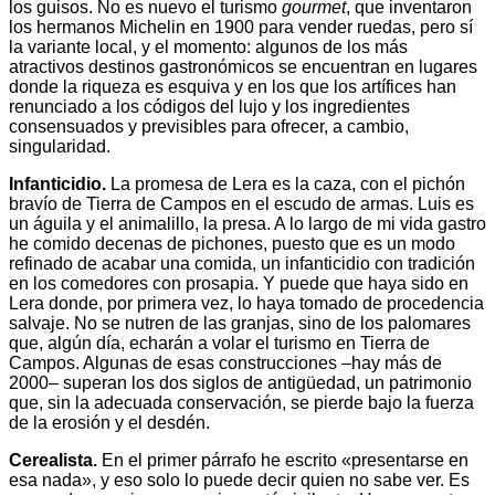
los guisos. No es nuevo el turismo
gourmet
, que inventaron
los hermanos Michelin en 1900 para vender ruedas, pero sí
la variante local, y el momento: algunos de los más
atractivos destinos gastronómicos se encuentran en lugares
donde la riqueza es esquiva y en los que los artífices han
renunciado a los códigos del lujo y los ingredientes
consensuados y previsibles para ofrecer, a cambio,
singularidad.
Infanticidio.
La promesa de Lera es la caza, con el pichón
bravío de Tierra de Campos en el escudo de armas. Luis es
un águila y el animalillo, la presa. A lo largo de mi vida gastro
he comido decenas de pichones, puesto que es un modo
refinado de acabar una comida, un infanticidio con tradición
en los comedores con prosapia. Y puede que haya sido en
Lera donde, por primera vez, lo haya tomado de procedencia
salvaje. No se nutren de las granjas, sino de los palomares
que, algún día, echarán a volar el turismo en Tierra de
Campos. Algunas de esas construcciones –hay más de
2000– superan los dos siglos de antigüedad, un patrimonio
que, sin la adecuada conservación, se pierde bajo la fuerza
de la erosión y el desdén.
Cerealista.
En el primer párrafo he escrito «presentarse en
esa nada», y eso solo lo puede decir quien no sabe ver. Es