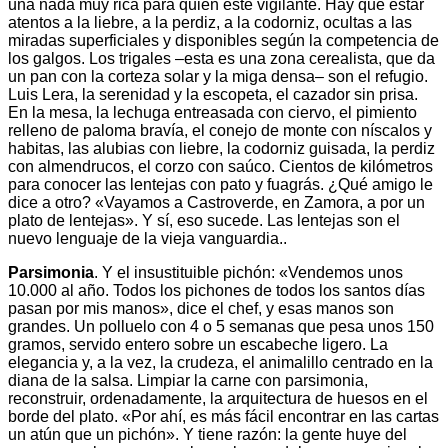
una nada muy rica para quien esté vigilante. Hay que estar
atentos a la liebre, a la perdiz, a la codorniz, ocultas a las
miradas superficiales y disponibles según la competencia de
los galgos. Los trigales –esta es una zona cerealista, que da
un pan con la corteza solar y la miga densa– son el refugio.
Luis Lera, la serenidad y la escopeta, el cazador sin prisa.
En la mesa, la lechuga entreasada con ciervo, el pimiento
relleno de paloma bravía, el conejo de monte con níscalos y
habitas, las alubias con liebre, la codorniz guisada, la perdiz
con almendrucos, el corzo con saúco. Cientos de kilómetros
para conocer las lentejas con pato y fuagrás. ¿Qué amigo le
dice a otro? «Vayamos a Castroverde, en Zamora, a por un
plato de lentejas». Y sí, eso sucede. Las lentejas son el
nuevo lenguaje de la vieja vanguardia..
Parsimonia
. Y el insustituible pichón: «Vendemos unos
10.000 al año. Todos los pichones de todos los santos días
pasan por mis manos», dice el chef, y esas manos son
grandes. Un polluelo con 4 o 5 semanas que pesa unos 150
gramos, servido entero sobre un escabeche ligero. La
elegancia y, a la vez, la crudeza, el animalillo centrado en la
diana de la salsa. Limpiar la carne con parsimonia,
reconstruir, ordenadamente, la arquitectura de huesos en el
borde del plato. «Por ahí, es más fácil encontrar en las cartas
un atún que un pichón». Y tiene razón: la gente huye del