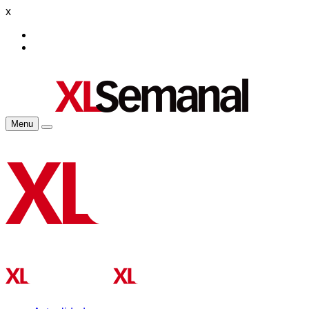
x
Menu