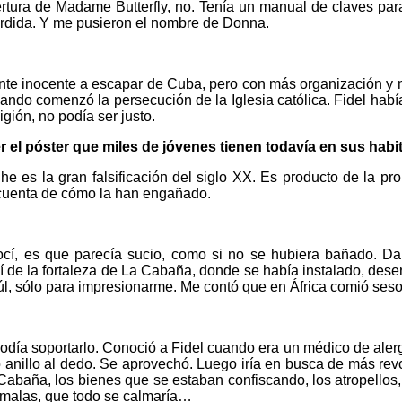
bertura de Madame Butterfly, no. Tenía un manual de claves par
erdida. Y me pusieron el nombre de Donna.
nte inocente a escapar de Cuba, pero con más organización y
do comenzó la persecución de la Iglesia católica. Fidel había 
gión, no podía ser justo.
r el póster que miles de jóvenes tienen todavía en sus hab
Che es la gran falsificación del siglo XX. Es producto de la
á cuenta de cómo la han engañado.
í, es que parecía sucio, como si no se hubiera bañado. Dab
í de la fortaleza de La Cabaña, donde se había instalado, des
, sólo para impresionarme. Me contó que en África comió sesos
podía soportarlo. Conoció a Fidel cuando era un médico de alerg
 anillo al dedo. Se aprovechó. Luego iría en busca de más revo
Cabaña, los bienes que se estaban confiscando, los atropellos,
s malas, que todo se calmaría…