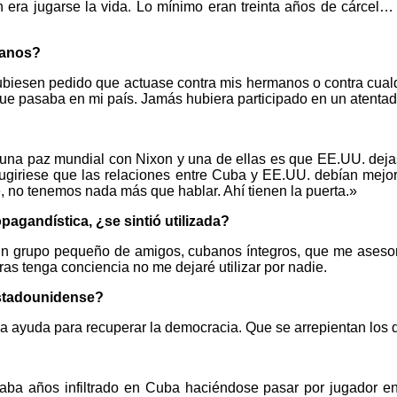
era jugarse la vida. Lo mínimo eran treinta años de cárcel…
manos?
iesen pedido que actuase contra mis hermanos o contra cualqu
ue pasaba en mi país. Jamás hubiera participado en un atentado
una paz mundial con Nixon y una de ellas es que EE.UU. dejas
ugiriese que las relaciones entre Cuba y EE.UU. debían mejora
e, no tenemos nada más que hablar. Ahí tienen la puerta.»
agandística, ¿se sintió utilizada?
un grupo pequeño de amigos, cubanos íntegros, que me asesor
as tenga conciencia no me dejaré utilizar por nadie.
estadounidense?
 ayuda para recuperar la democracia. Que se arrepientan los q
aba años infiltrado en Cuba haciéndose pasar por jugador en