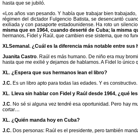
hasta que se jubiló.
«Los años van pesando. Y había que trabajar bien trabajado, 
régimen del dictador Fulgencio Batista, se desencantó cuan
exiliada y con pasaporte estadounidense. Ha roto un silencio
misma que en 1964, cuando deserté de Cuba; la misma qu
hermanos, Fidel y Raúl, que cambien ese sistema, que no fun
XLSemanal. ¿Cuál es la diferencia más notable entre sus
Juanita Castro
. Raúl es más humano. De niño era muy bromis
hasta que me exilié y dejamos de hablarnos. A Fidel lo único 
XL. ¿Espera que sus hermanos lean el libro?
J.C.
Es un libro apto para todas las edades. Y es constructivo
XL
.
Lleva sin hablar con Fidel y Raúl desde 1964, ¿qué les 
J.C
. No sé si alguna vez tendré esa oportunidad. Pero hay m
cortar…
XL.
¿Quién manda hoy en Cuba?
J.C.
Dos personas: Raúl es el presidente, pero también mand