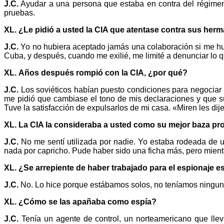
J.C.
Ayudar a una persona que estaba en contra del régimen 
pruebas.
XL. ¿Le pidió a usted la CIA que atentase contra sus her
J.C.
Yo no hubiera aceptado jamás una colaboración si me hub
Cuba, y después, cuando me exilié, me limité a denunciar lo q
XL.
Años después rompió con la CIA, ¿por qué?
J.C.
Los soviéticos habían puesto condiciones para negociar 
me pidió que cambiase el tono de mis declaraciones y que s
Tuve la satisfacción de expulsarlos de mi casa. «Miren les dij
XL. La CIA la consideraba a usted como su mejor baza prop
J.C.
No me sentí utilizada por nadie. Yo estaba rodeada de 
nada por capricho. Pude haber sido una ficha más, pero mientr
XL.
¿Se arrepiente de haber trabajado para el espionaje 
J.C.
No. Lo hice porque estábamos solos, no teníamos ninguna
XL.
¿Cómo se las apañaba como espía?
J.C.
Tenía un agente de control, un norteamericano que llev