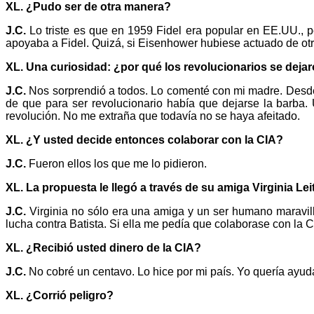
XL.
¿Pudo ser de otra manera?
J.C.
Lo triste es que en 1959 Fidel era popular en EE.UU., p
apoyaba a Fidel. Quizá, si Eisenhower hubiese actuado de otra
XL.
Una curiosidad: ¿por qué los revolucionarios se dej
J.C.
Nos sorprendió a todos. Lo comenté con mi madre. Desde l
de que para ser revolucionario había que dejarse la barba.
revolución. No me extraña que todavía no se haya afeitado.
XL.
¿Y usted decide entonces colaborar con la CIA?
J.C.
Fueron ellos los que me lo pidieron.
XL.
La propuesta le llegó a través de su amiga Virginia Le
J.C.
Virginia no sólo era una amiga y un ser humano maravill
lucha contra Batista. Si ella me pedía que colaborase con la CI
XL. ¿Recibió usted dinero de la CIA?
J.C.
No cobré un centavo. Lo hice por mi país. Yo quería ayud
XL. ¿Corrió peligro?