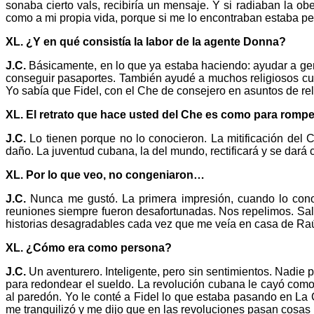
sonaba cierto vals, recibiría un mensaje. Y si radiaban la o
como a mi propia vida, porque si me lo encontraban estaba p
XL. ¿Y en qué consistía la labor de la agente Donna?
J.C.
Básicamente, en lo que ya estaba haciendo: ayudar a ge
conseguir pasaportes. También ayudé a muchos religiosos cuan
Yo sabía que Fidel, con el Che de consejero en asuntos de reli
XL.
El retrato que hace usted del Che es como para rompe
J.C.
Lo tienen porque no lo conocieron. La mitificación del 
daño. La juventud cubana, la del mundo, rectificará y se dar
XL.
Por lo que veo, no congeniaron…
J.C.
Nunca me gustó. La primera impresión, cuando lo conoc
reuniones siempre fueron desafortunadas. Nos repelimos. Sal
historias desagradables cada vez que me veía en casa de Raúl
XL. ¿Cómo era como persona?
J.C.
Un aventurero. Inteligente, pero sin sentimientos. Nadie 
para redondear el sueldo. La revolución cubana le cayó como
al paredón. Yo le conté a Fidel lo que estaba pasando en La 
me tranquilizó y me dijo que en las revoluciones pasan cosa