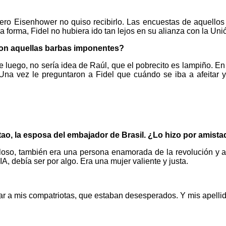
ero Eisenhower no quiso recibirlo. Las encuestas de aquellos
 forma, Fidel no hubiera ido tan lejos en su alianza con la Uni
aron aquellas barbas imponentes?
uego, no sería idea de Raúl, que el pobrecito es lampiño. En l
 Una vez le preguntaron a Fidel que cuándo se iba a afeitar
itao, la esposa del embajador de Brasil. ¿Lo hizo por amista
oso, también era una persona enamorada de la revolución y am
A, debía ser por algo. Era una mujer valiente y justa.
ar a mis compatriotas, que estaban desesperados. Y mis apelli