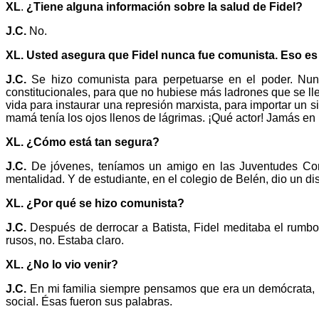
XL
.
¿Tiene alguna información sobre la salud de Fidel?
J.C.
No.
XL. Usted asegura que Fidel nunca fue comunista. Eso es
J.C.
Se hizo comunista para perpetuarse en el poder. Nunca
constitucionales, para que no hubiese más ladrones que se ll
vida para instaurar una represión marxista, para importar un 
mamá tenía los ojos llenos de lágrimas. ¡Qué actor! Jamás en 
XL. ¿Cómo está tan segura?
J.C.
De jóvenes, teníamos un amigo en las Juventudes Comu
mentalidad. Y de estudiante, en el colegio de Belén, dio un dis
XL. ¿Por qué se hizo comunista?
J.C.
Después de derrocar a Batista, Fidel meditaba el rumbo 
rusos, no. Estaba claro.
XL. ¿No lo vio venir?
J.C.
En mi familia siempre pensamos que era un demócrata, un
social. Ésas fueron sus palabras.