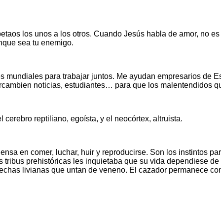
taos los unos a los otros. Cuando Jesús habla de amor, no es 
aunque sea tu enemigo.
ones mundiales para trabajar juntos. Me ayudan empresarios de
rcambien noticias, estudiantes… para que los malentendidos qu
erebro reptiliano, egoísta, y el neocórtex, altruista.
iensa en comer, luchar, huir y reproducirse. Son los instintos 
 tribus prehistóricas les inquietaba que su vida dependiese de
echas livianas que untan de veneno. El cazador permanece con