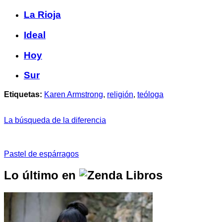
La Rioja
Ideal
Hoy
Sur
Etiquetas:
Karen Armstrong
,
religión
,
teóloga
La búsqueda de la diferencia
Pastel de espárragos
Lo último en