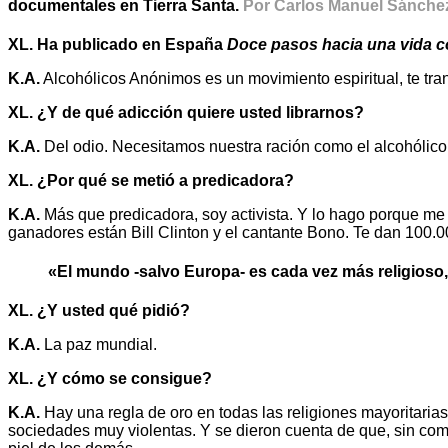
documentales en Tierra Santa.
Por Carlos Manuel Sánche
XL. Ha publicado en España
Doce pasos hacia una vida 
K.A.
Alcohólicos Anónimos es un movimiento espiritual, te tran
XL. ¿Y de qué adicción quiere usted librarnos?
K.A.
Del odio. Necesitamos nuestra ración como el alcohólico 
XL. ¿Por qué se metió a predicadora?
K.A.
Más que predicadora, soy activista. Y lo hago porque me 
ganadores están Bill Clinton y el cantante Bono. Te dan 100.
«El mundo -salvo Europa- es cada vez más religioso,
XL. ¿Y usted qué pidió?
K.A.
La paz mundial.
XL. ¿Y cómo se consigue?
K.A.
Hay una regla de oro en todas las religiones mayoritarias:
sociedades muy violentas. Y se dieron cuenta de que, sin com