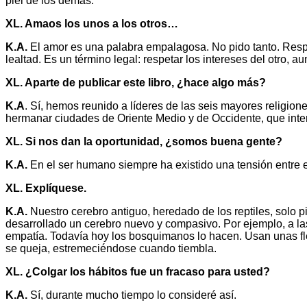
piel de los demás.
XL. Amaos los unos a los otros…
K.A.
El amor es una palabra empalagosa. No pido tanto. Respe
lealtad. Es un término legal: respetar los intereses del otro, 
XL. Aparte de publicar este libro, ¿hace algo más?
K.A
. Sí, hemos reunido a líderes de las seis mayores religi
hermanar ciudades de Oriente Medio y de Occidente, que inte
XL. Si nos dan la oportunidad, ¿somos buena gente?
K.A.
En el ser humano siempre ha existido una tensión entre el c
XL. Explíquese.
K.A.
Nuestro cerebro antiguo, heredado de los reptiles, solo p
desarrollado un cerebro nuevo y compasivo. Por ejemplo, a las
empatía. Todavía hoy los bosquimanos lo hacen. Usan unas fl
se queja, estremeciéndose cuando tiembla.
XL. ¿Colgar los hábitos fue un fracaso para usted?
K.A.
Sí, durante mucho tiempo lo consideré así.