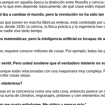
 porque en aquella época la distinción entre filosofía y cienci
 de lo que eres depende, básicamente, de qué clase estés imparti
cial iba a cambiar el mundo, pero la revolución no ha sido t
as que ponen en marcha fábricas enteras, está controlado por un
s, desde 1830, la ciencia, la física práctica y la ingeniería 
 nadie vive tanto tiempo.
matemáticas, pero la inteligencia artificial es incapaz de
o; requiere conocer millones de cosas. Por ejemplo, todas las
sentir. Pero usted sostiene que el verdadero misterio no 
que están relacionadas con una maquinaria muy compleja. Pero 
ribir cosas viejas.
 misteriosa?
nsas en la conciencia como una sola cosa, entonces parece un 
na suma de cilindros, engranajes, pistones y cien elementos m
ero me gusta enfadarme. Me obliga a pensar más”