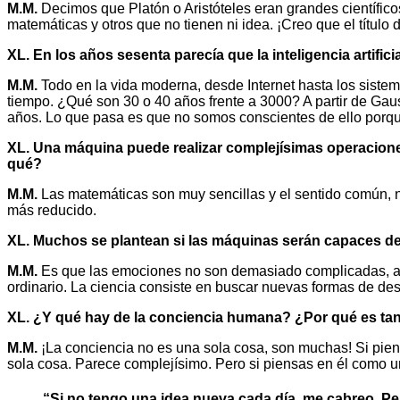
M.M.
Decimos que Platón o Aristóteles eran grandes científicos
matemáticas y otros que no tienen ni idea. ¡Creo que el título
XL. En los años sesenta parecía que la inteligencia artifi
M.M.
Todo en la vida moderna, desde Internet hasta los sistem
tiempo. ¿Qué son 30 o 40 años frente a 3000? A partir de Gaus
años. Lo que pasa es que no somos conscientes de ello porque
XL. Una máquina puede realizar complejísimas operaciones 
qué?
M.M.
Las matemáticas son muy sencillas y el sentido común, n
más reducido.
XL. Muchos se plantean si las máquinas serán capaces de 
M.M.
Es que las emociones no son demasiado complicadas, aun
ordinario. La ciencia consiste en buscar nuevas formas de desc
XL. ¿Y qué hay de la conciencia humana? ¿Por qué es tan
M.M.
¡La conciencia no es una sola cosa, son muchas! Si pie
sola cosa. Parece complejísimo. Pero si piensas en él como u
“Si no tengo una idea nueva cada día, me cabreo. P