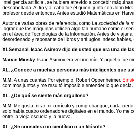
inteligencia artificial, se hubiera atrevido a concebir máqui
descabellada. Al fin y al cabo fue él quien, junto con John McCa
profesor desde entonces. Antes estudió Matemáticas en Harvar
Autor de varias obras de referencia, como
La sociedad de la 
lograr que las máquinas utilicen algo tan humano como el se
en el área de Tecnologías de la Información. Antes de viajar a
desordenado y rebosante de libros y artilugios indescifrables,
XLSemanal. Isaac Asimov dijo de usted que era una de las
Marvin Minsky.
Isaac Asimov era vecino mío. Y aquello fue mu
XL. ¿Conoce a muchas personas más inteligentes que us
M.M.
A unas cuantas Por ejemplo, Robert Oppenheimer.
Einst
comimos juntos y me resultó imposible entender lo que decía.
XL. ¿De qué se siente más orgulloso?
M.M.
Me gusta mirar mi currículo y comprobar que, cada cierto
solo había cuatro ordenadores digitales en el mundo. Yo me 
entre la vieja escuela y la nueva.
XL. ¿Se considera un científico o un filósofo?