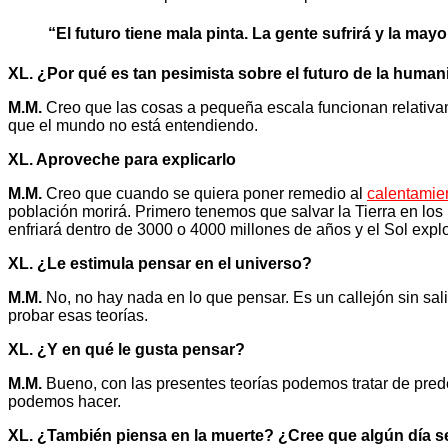
“El futuro tiene mala pinta. La gente sufrirá y la may
XL. ¿Por qué es tan pesimista sobre el futuro de la huma
M.M.
Creo que las cosas a pequeña escala funcionan relativa
que el mundo no está entendiendo.
XL. Aproveche para explicarlo
M.M.
Creo que cuando se quiera poner remedio al
calentamie
población morirá. Primero tenemos que salvar la Tierra en lo
enfriará dentro de 3000 o 4000 millones de años y el Sol explo
XL. ¿Le estimula pensar en el universo?
M.M.
No, no hay nada en lo que pensar. Es un callejón sin sa
probar esas teorías.
XL. ¿Y en qué le gusta pensar?
M.M.
Bueno, con las presentes teorías podemos tratar de predec
podemos hacer.
XL. ¿También piensa en la muerte? ¿Cree que algún día s