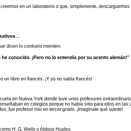
 creemos en un laboratorio o que, simplemente, descarguemos 
axativos…
ue dicen lo contrario mienten.
e he conocido. ¡Pero no lo entendía por su acento alemán!”
 un libro en francés. ¡Y yo no sabía francés!
scuela en Nueva York donde tuve unos profesores extraordinari
nseñaban en colegios porque no había sitio para ellos en las 
ados, fue profesor mío en tercer grado. ¡Imagínate qué suerte!
como H. G. Wells y Aldous Huxley.