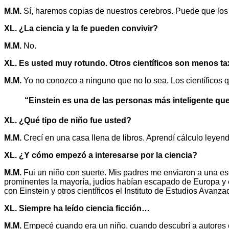
M.M.
Sí, haremos copias de nuestros cerebros. Puede que los
XL. ¿La ciencia y la fe pueden convivir?
M.M.
No.
XL. Es usted muy rotundo. Otros científicos son menos t
M.M.
Yo no conozco a ninguno que no lo sea. Los científicos q
“Einstein es una de las personas más inteligente qu
XL. ¿Qué tipo de niño fue usted?
M.M.
Crecí en una casa llena de libros. Aprendí cálculo leyendo
XL. ¿Y cómo empezó a interesarse por la ciencia?
M.M.
Fui un niño con suerte. Mis padres me enviaron a una e
prominentes la mayoría, judíos habían escapado de Europa y e
con Einstein y otros científicos el Instituto de Estudios Avanz
XL. Siempre ha leído ciencia ficción…
M.M.
Empecé cuando era un niño, cuando descubrí a autores 