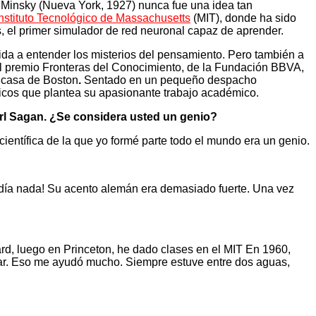
a Minsky (Nueva York, 1927) nunca fue una idea tan
Instituto Tecnológico de Massachusetts
(MIT), donde ha sido
, el primer simulador de red neuronal capaz de aprender.
ida a entender los misterios del pensamiento. Pero también a
el premio Fronteras del Conocimiento, de la Fundación BBVA,
u casa de Boston
.
Sentado en un pequeño despacho
sóficos que plantea su apasionante trabajo académico.
arl Sagan. ¿Se considera usted un genio?
ientífica de la que yo formé parte todo el mundo era un genio.
endía nada! Su acento alemán era demasiado fuerte. Una vez
ard, luego en Princeton, he dado clases en el MIT En 1960,
iar. Eso me ayudó mucho. Siempre estuve entre dos aguas,