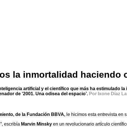
s la inmortalidad haciendo 
teligencia artificial y el científico que más ha estimulado
enador de ‘2001. Una odisea del espacio’.
Por Ixone Díaz L
miento, de la Fundación BBVA,
le hicimos esta entrevista en 
”, escribía
Marvin Minsky
en un revolucionario artículo científi