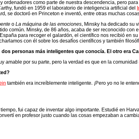
nas y ordenadores como parte de nuestra descendencia, pero par
rthy, fundó en 1959 el laboratorio de inteligencia artificial del
d, se doctoró en Princeton e inventó, entre otras muchas cosas
mente
o
La máquina de las emociones
, Minsky ha dedicado su v
ntido común. Minsky, de 86 años, acaba de ser reconocido con 
 España para recoger el galardón, el científico nos recibió en s
 charlamos con él sobre los desafíos científicos y también filo
 dos personas más inteligentes que conocía. El otro era C
y amable por su parte, pero la verdad es que en la comunidad c
ted?
ein
también era increíblemente inteligente. ¡Pero yo no le ent
 tiempo, fui capaz de inventar algo importante. Estudié en Harv
convertí en profesor justo cuando las cosas empezaban a camb