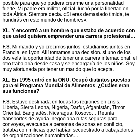
posible para que yo pudiera crearme una personalidad
fuerte. Mi padre era militar, oficial, luchó por la libertad en
toda África. Siempre decía. «Si eres demasiado tímida, te
hundirás en este mundo de hombres».
XL. Y encontró a un hombre que estaba de acuerdo con
que usted quisiera emprender una carrera profesional…
F.S.
Mi marido y yo crecimos juntos, estudiamos juntos en
Francia, en Lyon. Allí tomamos una decisión. si uno de los
dos veía la oportunidad de tener una carrera internacional, el
otro trabajaría desde casa y se encargaría de los niños. Soy
muy afortunada por tener un marido que lo acepta.
XL. En 1995 entró en la ONU. Ocupó distintos puestos
para el Programa Mundial de Alimentos. ¿Cuáles eran
sus funciones?
F.S.
Estuve destinada en todas las regiones en crisis.
Liberia, Sierra Leona, Nigeria, Darfur, Afganistán, Timor
Oriental, Bangladés, Nicaragua, Kosovo… Reunía
transportes de ayuda, negociaba rutas seguras para
convoyes, evacuaba a personas de zonas en conflicto,
trataba con milicias que habían secuestrado a trabajadores
de organizaciones humanitarias…