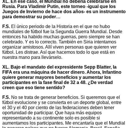
XL. En ese caso, el Mundial no debería celebrarse en
Rusia. Para Vladimir Putin, este torneo -igual que los
Juegos de Invierno de hace dos años- es un instrumento
para demostrar su poder…
F.S.
El único periodo de la Historia en el que no hubo
mundiales de fútbol fue la Segunda Guerra Mundial. Desde
entonces ha habido muchas guerras, pero siempre se han
celebrado. Y es lo correcto. También en Siria intentamos
organizar amistosos. Allí viven personas que quieren ver
fútbol. Les distrae. Así que hacemos todo lo que está en
nuestra mano para llevárselo.
XL. Bajo el mandato del expresidente Sepp Blatter, la
FIFA era una máquina de hacer dinero. Ahora, Infantino
quiere generar mayores beneficios y aumentar los
participantes en la fase final de 32 a 48. ¿De verdad
creen que eso tiene sentido?
F.S.
No se trata de generar beneficios. Si queremos que el
fútbol evolucione y se convierta en un deporte global, entre
el 30 y el 40 por ciento de las federaciones deben tener
oportunidad de participar. Que haya más equipos
representando a su continente solo es posible si
aumentamos los participantes. Me encantaría que el Mundial