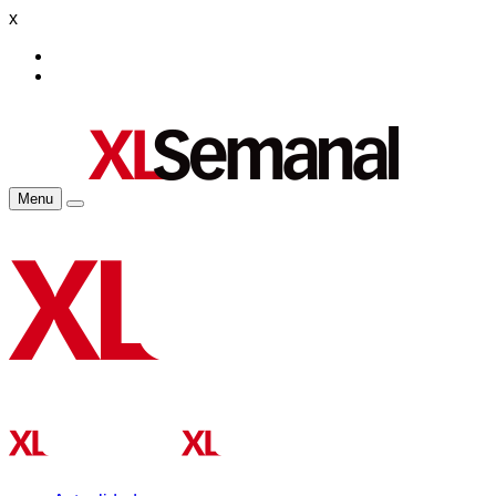
x
Menu