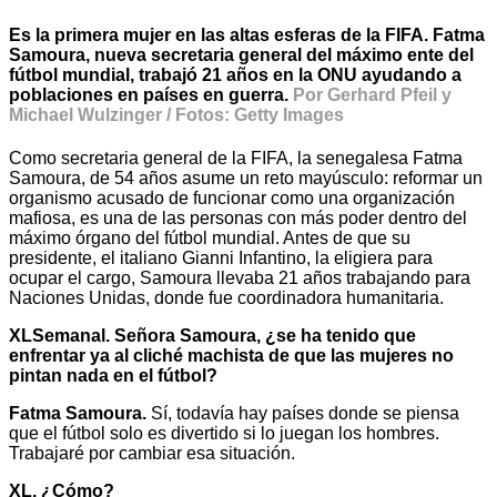
Es la primera mujer en las altas esferas de la FIFA. Fatma
Samoura, nueva secretaria general del máximo ente del
fútbol mundial, trabajó 21 años en la ONU ayudando a
poblaciones en países en guerra.
Por Gerhard Pfeil y
Michael Wulzinger / Fotos: Getty Images
Como secretaria general de la FIFA, la senegalesa Fatma
Samoura, de 54 años asume un reto mayúsculo: reformar un
organismo acusado de funcionar como una organización
mafiosa, es una de las personas con más poder dentro del
máximo órgano del fútbol mundial. Antes de que su
presidente, el italiano Gianni Infantino, la eligiera para
ocupar el cargo, Samoura llevaba 21 años trabajando para
Naciones Unidas, donde fue coordinadora humanitaria.
XLSemanal. Señora Samoura, ¿se ha tenido que
enfrentar ya al cliché machista de que las mujeres no
pintan nada en el fútbol?
Fatma Samoura.
Sí, todavía hay países donde se piensa
que el fútbol solo es divertido si lo juegan los hombres.
Trabajaré por cambiar esa situación.
XL. ¿Cómo?