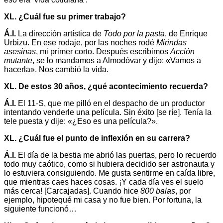
XL. ¿Cuál fue su primer trabajo?
Á.I.
La dirección artística de
Todo por la pasta
, de Enrique
Urbizu. En ese rodaje, por las noches rodé
Mirindas
asesinas
, mi primer corto. Después escribimos
Acción
mutante
, se lo mandamos a Almodóvar y dijo: «Vamos a
hacerla». Nos cambió la vida.
XL. De estos 30 años, ¿qué acontecimiento recuerda?
Á.I.
El 11-S, que me pilló en el despacho de un productor
intentando venderle una película. Sin éxito [se ríe]. Tenía la
tele puesta y dije: «¿Eso es una película?».
XL. ¿Cuál fue el punto de inflexión en su carrera?
Á.I.
El día de la bestia me abrió las puertas, pero lo recuerdo
todo muy caótico, como si hubiera decidido ser astronauta y
lo estuviera consiguiendo. Me gusta sentirme en caída libre,
que mientras caes haces cosas. ¡Y cada día ves el suelo
más cerca! [Carcajadas]. Cuando hice
800 balas
, por
ejemplo, hipotequé mi casa y no fue bien. Por fortuna, la
siguiente funcionó…