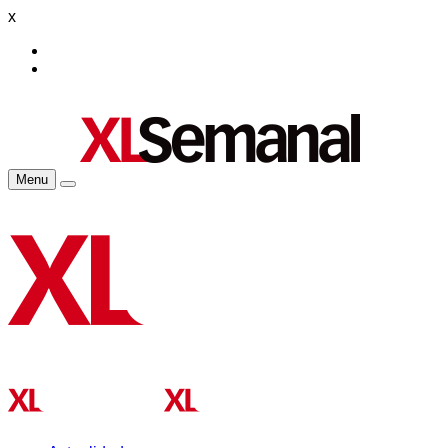
x
Menu