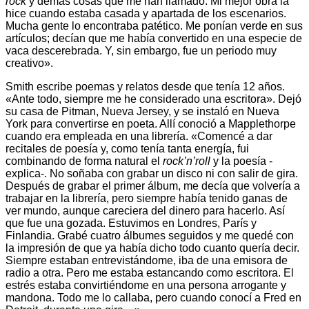
rock
y demás cosas que me han llamado. Mi mejor obra la
hice cuando estaba casada y apartada de los escenarios.
Mucha gente lo encontraba patético. Me ponían verde en sus
artículos; decían que me había convertido en una especie de
vaca descerebrada. Y, sin embargo, fue un periodo muy
creativo».
Smith escribe poemas y relatos desde que tenía 12 años.
«Ante todo, siempre me he considerado una escritora». Dejó
su casa de Pitman, Nueva Jersey, y se instaló en Nueva
York para convertirse en poeta. Allí conoció a Mapplethorpe
cuando era empleada en una librería. «Comencé a dar
recitales de poesía y, como tenía tanta energía, fui
combinando de forma natural el
rock’n’roll
y la poesía -
explica-. No soñaba con grabar un disco ni con salir de gira.
Después de grabar el primer álbum, me decía que volvería a
trabajar en la librería, pero siempre había tenido ganas de
ver mundo, aunque careciera del dinero para hacerlo. Así
que fue una gozada. Estuvimos en Londres, París y
Finlandia. Grabé cuatro álbumes seguidos y me quedé con
la impresión de que ya había dicho todo cuanto quería decir.
Siempre estaban entrevistándome, iba de una emisora de
radio a otra. Pero me estaba estancando como escritora. El
estrés estaba convirtiéndome en una persona arrogante y
mandona. Todo me lo callaba, pero cuando conocí a Fred en