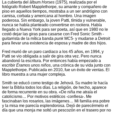
La cubierta del álbum
Horses
(1975), realizada por el
fotógrafo Robert Mapplethorpe, su amante y compañero de
piso en aquellos tiempos, mostraba a un ser andrógino con
camisa, corbata y americana al hombro. Una imagen
poderosa. Sin embargo, la joven Patti, tímida y vulnerable,
nunca se había planteado convertirse en
rockera
. Había
llegado a Nueva York para ser poeta, así que en 1980 no le
costó dejar las giras para casarse con Fred Sonic Smith -
guitarrista de la mítica banda
punk
MC5- y mudarse a Detroit
para llevar una existencia de esposa y madre de dos hijos.
Fred murió de un paro cardiaco a los 45 años, en 1994, y
Patti se vio obligada a salir de gira otra vez. Pero nunca
abandonó la escritura. Por entonces había empezado a
escribir
Éramos unos niños
, una crónica de su vida junto con
Mapplethorpe. Publicada en 2010, fue un éxito de ventas. El
libro muestra a una mujer compleja.
Smith se educó como testigo de Jehová. Su madre le hacía
leer la Biblia todos los días. La religión, de hecho, aparece
de forma recurrente en su obra. «De niña me atraía el
catolicismo… Por motivos estéticos -confiesa-. Me
fascinaban los rosarios, las imágenes… Mi familia era pobre
y la misa me parecía esplendorosa. Dejó de parecérmelo el
día que una monja me soltó un pescozón en el trasero por no