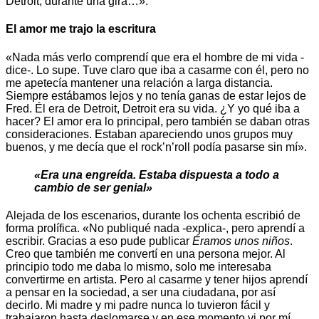
Detroit, durante una gira…».
El amor me trajo la escritura
«Nada más verlo comprendí que era el hombre de mi vida -
dice-. Lo supe. Tuve claro que iba a casarme con él, pero no
me apetecía mantener una relación a larga distancia.
Siempre estábamos lejos y no tenía ganas de estar lejos de
Fred. Él era de Detroit, Detroit era su vida. ¿Y yo qué iba a
hacer? El amor era lo principal, pero también se daban otras
consideraciones. Estaban apareciendo unos grupos muy
buenos, y me decía que el rock’n’roll podía pasarse sin mí».
«Era una engreída. Estaba dispuesta a todo a
cambio de ser genial»
Alejada de los escenarios, durante los ochenta escribió de
forma prolífica. «No publiqué nada -explica-, pero aprendí a
escribir. Gracias a eso pude publicar
Éramos unos niños
.
Creo que también me convertí en una persona mejor. Al
principio todo me daba lo mismo, solo me interesaba
convertirme en artista. Pero al casarme y tener hijos aprendí
a pensar en la sociedad, a ser una ciudadana, por así
decirlo. Mi madre y mi padre nunca lo tuvieron fácil y
trabajaron hasta deslomarse y en ese momento vi por mí