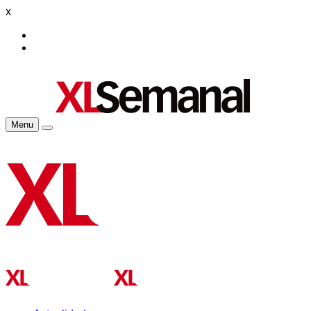
x
Menu