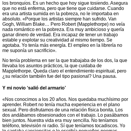
los bronquios. Es un hecho que hoy sigue tosiendo. Asegura
que no está enferma, pero que tiene que cuidarse. Cuando
era una artista sumida en la pobreza, no le importaba en
absoluto. «Porque los artistas siempre han sufrido. Van
Gogh, William Blake… Pero Robert (Mapplethorpe) no veía
nada romántico en la pobreza. Era muy ambicioso y quería
ganar dinero de verdad. Era incapaz de tener un trabajo
estable y explotar su creatividad al mismo tiempo. Se
agotaba. Yo tenía más energía. El empleo en la librería no
me suponía un sacrificio».
No tenía problema en ser la que trabajaba de los dos, la que
llevaba los asuntos prácticos, la que cuidaba de
Mapplethorpe. Queda claro el entendimiento espiritual, pero
¿su relación también fue del tipo pasional? Una pausa.
Y mi novio ‘salió del armario’
«Nos conocimos a los 20 años. Nos quedaba muchísimo por
aprender. Robert no tenía mucha experiencia en el plano
sexual. Pero disfrutamos de una relación física bonita. Los
dos andábamos obsesionados con el trabajo. Lo pasábamos
bien juntos. Nuestra vida era muy sencilla. No teníamos
teléfono, televisión ni radio. Sí que teníamos tocadiscos. Yo
le cantaba cancioncitas o le escribía pequeños poemas.