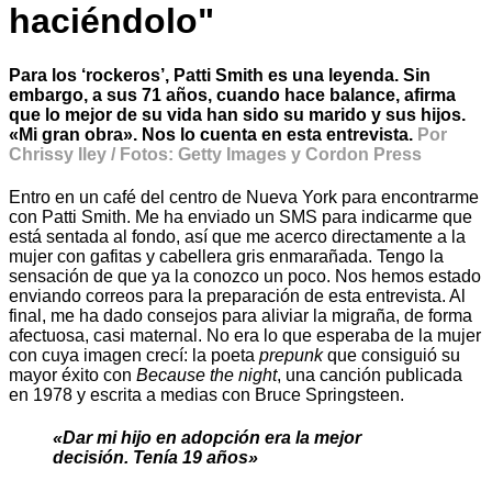
haciéndolo"
Para los ‘rockeros’, Patti Smith es una leyenda. Sin
embargo, a sus 71 años, cuando hace balance, afirma
que lo mejor de su vida han sido su marido y sus hijos.
«Mi gran obra». Nos lo cuenta en esta entrevista.
Por
Chrissy Iley / Fotos: Getty Images y Cordon Press
Entro en un café del centro de Nueva York para encontrarme
con Patti Smith. Me ha enviado un SMS para indicarme que
está sentada al fondo, así que me acerco directamente a la
mujer con gafitas y cabellera gris enmarañada. Tengo la
sensación de que ya la conozco un poco. Nos hemos estado
enviando correos para la preparación de esta entrevista. Al
final, me ha dado consejos para aliviar la migraña, de forma
afectuosa, casi maternal. No era lo que esperaba de la mujer
con cuya imagen crecí: la poeta
prepunk
que consiguió su
mayor éxito con
Because the night
, una canción publicada
en 1978 y escrita a medias con Bruce Springsteen.
«Dar mi hijo en adopción era la mejor
decisión. Tenía 19 años»