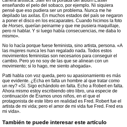
carrera artística. Salir en la portada del álbum
Easter
enseñando el pelo del sobaco, por ejemplo. Ni siquiera
pensé que eso pudiera ser un problema. Nunca me he
depilado las axilas. En muchos estados del país se negaron
a poner el disco en los escaparates. Cuando hicimos la foto
de
Horses
, querían peinarme y que me pusiera maquillaje,
pero ni hablar. Y si luego había consecuencias, me daba lo
mismo».
No lo hacía porque fuese feminista, sino artista, persona. «A
las mujeres nunca les han regalado nada. Todos estos
movimientos feministas son necesarios para conseguir el
cambio. Pero yo no soy de las que se alinean con un
movimiento; si lo hago, me siento ahogada».
Patti habla con voz queda, pero su apasionamiento es más
que evidente. ¿Echa en falta un hombre al que tratar como
un rey? «Sí. Sigo echándolo en falta. Echo a Robert en falta.
Ahora mismo estoy escribiendo otro libro, una especie de
continuación de Éramos unos niños, en el que el
protagonista de este libro en realidad es Fred. Robert fue el
artista de mi vida; pero el amor de mi vida fue Fred. Fred era
mi vida».
También te puede interesar este artículo