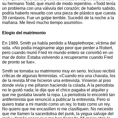
su hermano Todd, que murió de modo repentino. «Todd tenía
un problema con una válvula del corazón; de haberlo sabido,
podría haberlo resuelto con una pieza de plástico que cuesta
39 centavos. Fue un golpe terrible. Sucedió de la noche a la
mañana. Me llevó mucho tiempo asumirlo».
Elogio del matrimonio
En 1989, Smith ya había perdido a Mapplethorpe, víctima del
sida. «No podía imaginarme algo peor que perder a Robert,
pero cuando murió Fred mi mundo entero se convirtió en un
mar de dolor. Estaba volviendo a recuperarme cuando Fred
de pronto se fue».
Smith se tomaba su matrimonio muy en serio. Incluso recibió
críticas de algunas feministas. «Cuando era una chavala, los
de la revista
M
me hicieron una entrevista. Vinieron al piso
donde vivía y me pillaron haciendo la colada. A la periodista
no le gustó nada; le dije que el chico pagaba el alquiler y
que me gustaba lavarle la ropa. La periodista lo encontró tan
antifeminista que renunció a publicar la entrevista. Pero si
quiero tratar a mi marido como un rey, lo trato como un rey.
No quiero que me encasillen ni me clasifiquen. No necesito
que me llamen la sacerdotisa del punk, la yegua salvaje del