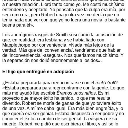
a nuestra relación. Lloró tanto como yo. Me costó muchísimo
entenderlo y aceptarlo. Yo pensaba que la culpa era mía, por
ser como era, pero Robert una y otra vez me decía que no
tenía nada que ver con que yo no fuera una novia lo bastante
buena para él».
Los andróginos rasgos de Smith suscitaron la acusación de
que, en realidad, era lesbiana y se había liado con
Mapplethorpe por conveniencia. «Nada más lejos de la
verdad. Más que de ‘conveniencia’, tendríamos que hablar
de ‘inconveniencia’ -asegura-. Nos queríamos muchísimo. Y
la separación nos dolió enormemente a los dos».
El hijo que entregué en adopción
¿Estaba preparada para reencontrarse con el
rock’n’roll
?
«Estaba preparada para reencontrarme con la gente. Lo que
más me ayudó fue escribir
Éramos unos niños
. Es mi
proyecto que mayor éxito ha tenido, lo que me resulta
divertido. Robert se moría de ganas de que yo tuviera éxito
de una vez. A mí me daba igual. Era más bien engreída, y lo
que quería era ser genial. Estaba dispuesta a ser pobre y no
conocer el éxito a cambio de ser genial. La víspera de su
muerte, Robert me pidió que escribiera el libro, y así se lo