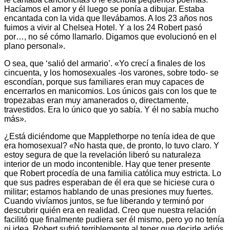
Hacíamos el amor y él luego se ponía a dibujar. Estaba
encantada con la vida que llevábamos. A los 23 años nos
fuimos a vivir al Chelsea Hotel. Y a los 24 Robert pasó
por…, no sé cómo llamarlo. Digamos que evolucionó en el
plano personal».
O sea, que ‘salió del armario’. «Yo crecí a finales de los
cincuenta, y los homosexuales -los varones, sobre todo- se
escondían, porque sus familiares eran muy capaces de
encerrarlos en manicomios. Los únicos gais con los que te
tropezabas eran muy amanerados o, directamente,
travestidos. Era lo único que yo sabía. Y él no sabía mucho
más».
¿Está diciéndome que Mapplethorpe no tenía idea de que
era homosexual? «No hasta que, de pronto, lo tuvo claro. Y
estoy segura de que la revelación liberó su naturaleza
interior de un modo incontenible. Hay que tener presente
que Robert procedía de una familia católica muy estricta. Lo
que sus padres esperaban de él era que se hiciese cura o
militar; estamos hablando de unas presiones muy fuertes.
Cuando vivíamos juntos, se fue liberando y terminó por
descubrir quién era en realidad. Creo que nuestra relación
facilitó que finalmente pudiera ser él mismo, pero yo no tenía
ni idea. Robert sufrió terriblemente al tener que decirle adiós