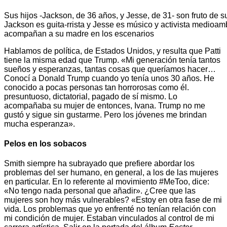
Sus hijos -Jackson, de 36 años, y Jesse, de 31- son fruto de s
Jackson es guita-rrista y Jesse es músico y activista medioa
acompañan a su madre en los escenarios
Hablamos de política, de Estados Unidos, y resulta que Patti
tiene la misma edad que Trump. «Mi generación tenía tantos
sueños y esperanzas, tantas cosas que queríamos hacer…
Conocí a Donald Trump cuando yo tenía unos 30 años. He
conocido a pocas personas tan horrorosas como él.
presuntuoso, dictatorial, pagado de sí mismo. Lo
acompañaba su mujer de entonces, Ivana. Trump no me
gustó y sigue sin gustarme. Pero los jóvenes me brindan
mucha esperanza».
Pelos en los sobacos
Smith siempre ha subrayado que prefiere abordar los
problemas del ser humano, en general, a los de las mujeres
en particular. En lo referente al movimiento #MeToo, dice:
«No tengo nada personal que añadir». ¿Cree que las
mujeres son hoy más vulnerables? «Estoy en otra fase de mi
vida. Los problemas que yo enfrenté no tenían relación con
mi condición de mujer. Estaban vinculados al control de mi