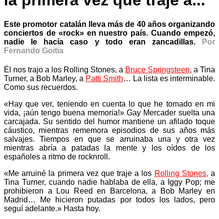
la primera vez que traje a..."
Este promotor catalán lleva más de 40 años organizando
conciertos de «rock» en nuestro país. Cuando empezó,
nadie le hacía caso y todo eran zancadillas.
Por
Fernando Goitia
Él nos trajo a los Rolling Stones, a
Bruce Springsteen
, a Tina
Turner, a Bob Marley, a
Patti Smith
… La lista es interminable.
Como sus recuerdos.
«Hay que ver, teniendo en cuenta lo que he tomado en mi
vida, ¡aún tengo buena memoria!» Gay Mercader suelta una
carcajada. Su sentido del humor mantiene un afilado toque
cáustico, mientras rememora episodios de sus años más
salvajes. Tiempos en que se arruinaba una y otra vez
mientras abría a patadas la mente y los oídos de los
españoles a ritmo de rocknroll.
«Me arruiné la primera vez que traje a los
Rolling Stones,
a
Tina Turner, cuando nadie hablaba de ella, a Iggy Pop; me
prohibieron a Lou Reed en Barcelona, a Bob Marley en
Madrid… Me hicieron putadas por todos los lados, pero
seguí adelante.» Hasta hoy.