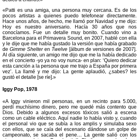
«Patti es una amiga, una persona muy cercana. Es de los
pocos artistas a quienes puedo telefonear directamente.
Hace unos años, de hecho, me llamó por Navidad y me dijo:
Hoy es nuestro aniversario. Hacía 30 años que nos
conocíamos. Fue un detalle muy bonito. Cuando vino a
Barcelona para el Primavera Sound, en 2007, hablé con ella
y le dije que me había gustado la versión que había grabado
de
Gimme Shelter
en
Twelve
[álbum de versiones de 2007].
Al día siguiente, un amigo me dijo que me la había dedicado
en el concierto -yo ya no voy nunca- en plan: ‘Quiero dedicar
esta canción a la persona que me trajo a España por primera
vez’. La llamé y me dijo: La gente aplaudió, ¿sabes? les
gustó el detalle [se ríe].»
Iggy Pop, 1978
«A Iggy vinieron mil personas, en un recinto para 5.000,
perdí muchísimo dinero, pero me quedé más contento que
Dios. Debido a algunos excesos tóxicos salió a escena
como un cable eléctrico. Aquí nadie lo había visto y, cuando
el personal vio que se subía a los amplis y simulaba sexo
con ellos, que se caía del escenario dándose un golpe de
campeonato, se sacaba el pene… La gente salió con los