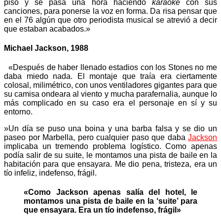
piso y se pasa una hora haciendo
karaoke
con sus
canciones, para ponerse la voz en forma. Da risa pensar que
en el 76 algún que otro periodista musical se atrevió a decir
que estaban acabados.»
Michael Jackson, 1988
«Después de haber llenado estadios con los Stones no me
daba miedo nada. El montaje que traía era ciertamente
colosal, milimétrico, con unos ventiladores gigantes para que
su camisa ondeara al viento y mucha parafernalia, aunque lo
más complicado en su caso era el personaje en sí y su
entorno.
»Un día se puso una boina y una barba falsa y se dio un
paseo por Marbella, pero cualquier paso que daba
Jackson
implicaba un tremendo problema logístico. Como apenas
podía salir de su suite, le montamos una pista de baile en la
habitación para que ensayara. Me dio pena, tristeza, era un
tío infeliz, indefenso, frágil.
«Como Jackson apenas salía del hotel, le
montamos una pista de baile en la ‘suite’ para
que ensayara. Era un tío indefenso, frágil»