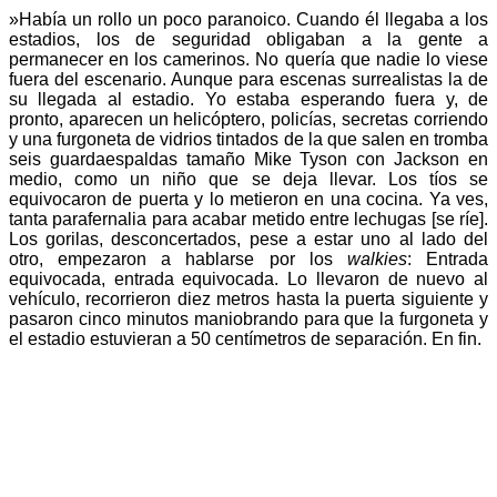
»Había un rollo un poco paranoico. Cuando él llegaba a los
estadios, los de seguridad obligaban a la gente a
permanecer en los camerinos. No quería que nadie lo viese
fuera del escenario. Aunque para escenas surrealistas la de
su llegada al estadio. Yo estaba esperando fuera y, de
pronto, aparecen un helicóptero, policías, secretas corriendo
y una furgoneta de vidrios tintados de la que salen en tromba
seis guardaespaldas tamaño Mike Tyson con Jackson en
medio, como un niño que se deja llevar. Los tíos se
equivocaron de puerta y lo metieron en una cocina. Ya ves,
tanta parafernalia para acabar metido entre lechugas [se ríe].
Los gorilas, desconcertados, pese a estar uno al lado del
otro, empezaron a hablarse por los
walkies
: Entrada
equivocada, entrada equivocada. Lo llevaron de nuevo al
vehículo, recorrieron diez metros hasta la puerta siguiente y
pasaron cinco minutos maniobrando para que la furgoneta y
el estadio estuvieran a 50 centímetros de separación. En fin.