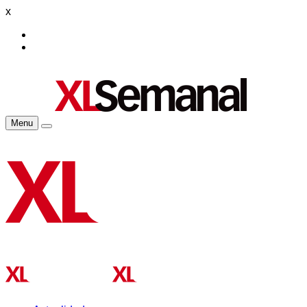
x
Menu