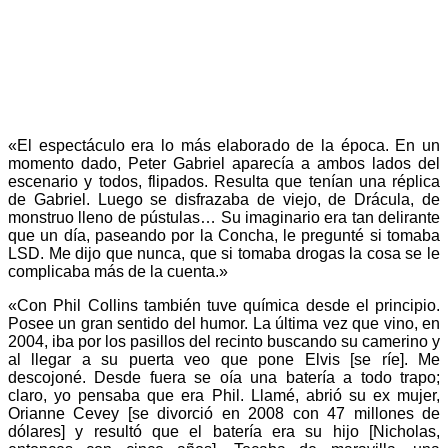
«El espectáculo era lo más elaborado de la época. En un
momento dado, Peter Gabriel aparecía a ambos lados del
escenario y todos, flipados. Resulta que tenían una réplica
de Gabriel. Luego se disfrazaba de viejo, de Drácula, de
monstruo lleno de pústulas… Su imaginario era tan delirante
que un día, paseando por la Concha, le pregunté si tomaba
LSD. Me dijo que nunca, que si tomaba drogas la cosa se le
complicaba más de la cuenta.»
«Con Phil Collins también tuve química desde el principio.
Posee un gran sentido del humor. La última vez que vino, en
2004, iba por los pasillos del recinto buscando su camerino y
al llegar a su puerta veo que pone Elvis [se ríe]. Me
descojoné. Desde fuera se oía una batería a todo trapo;
claro, yo pensaba que era Phil. Llamé, abrió su ex mujer,
Orianne Cevey [se divorció en 2008 con 47 millones de
dólares] y resultó que el batería era su hijo [Nicholas,