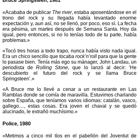
Bruce Springsteen, 1981
«Acababa de publicar
The river
, estaba aposentándose en el
trono del rock y su llegada había levantado enorme
expectación y, aun así, no se llenó, por poco, eso sí. La fecha
era pésima, un martes después de Semana Santa. Hoy da
igual, pero entonces, si no lo tenías todo de tu parte, había
problemas.»
«Tocó tres horas a todo trapo, nunca había visto nada igual.
Era un chico sencillo que tocaba
rock’n’roll
para que la gente
lo pasase bien. Tenía más ego su mánager, John Landau, un
periodista de
Rolling Stone
, que lo lanzó al decir: ‘He
descubierto el futuro del rock y se llama Bruce
Springsteen’.»
«A Bruce me lo llevé a cenar a un restaurante en Las
Ramblas donde se comía de maravilla. Estuvimos charlando
sobre España, que teníamos varios idiomas: catalán, vasco,
gallego…, estas cosas. Era joven el chaval y se quedó
alucinado, le extrañó muchísimo.»
Police, 1980
«Metimos a cinco mil tíos en el pabellón del Joventut de