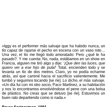
»Iggy es el performer más salvaje que ha habido nunca, un
tío capaz de rajarse el pecho en escena con un vaso roto…
Una vez, el tío me llegó todo amoratado: Pero ¿qué te ha
pasado?. Y me cuenta: No, nada, estábamos en un show en
Francia, alguien me tiró algo y dije:
‘¡Que den las luces, que
quiero ver a ese hijo de puta!
‘ Total, encienden todo y se
levanta un tío de dos metros. Claro, yo no podía echarme
atrás, así que caminé hacia el sacrificio valientemente. Me
tumbó y seguimos tocando [se ríe]. Lo dicho, el más salvaje.
»Un día fui con mi otro socio, Paco Martínez, a su habitación
y nos lo encontramos envolviéndose el pene con una bolsa
de plástico. No creas que se detuvo [se ríe]. Estuvimos un
buen rato departiendo como si nada.»