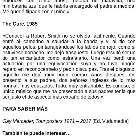
entonces con cinco años]. Tocaba de maravilla, una
minibatería azul que le habría encargado el padre a medida.
Me quedé flipado con el niño.»
The Cure, 1985
«Conocer a Robert Smith no se olvida fácilmente. Cuando
entré al camerino a saludar a la banda y vi al tío con
aquellos pelos, pintarrajeándose los labios de rojo, como si
estuviese borracho, me dejó traspuesto. Luego resultó ser un
tío tan encantador como estrafalario. Una vez perdí una
actuación por una equivocación suya y no tuvo ningún
reparo en reconocérmelo y pedir disculpas. Tras el disgusto,
aquello me dejó muy buen cuerpo. Años después, me
presentó a sus padres, dos señores ingleses de lo más
normal, muy educados. Todo, muy entrañable. Es curioso, el
único músico que me ha presentado a sus padres tenía que
ser justo el de aspecto más extraño de todos.»
PARA SABER MÁS
Gay Mercader, Tour posters 1971 – 2017
[Ed. Vudumedia]
También te puede interesar…