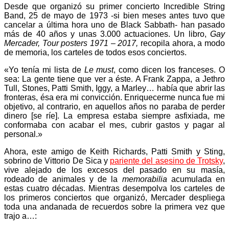
Desde que organizó su primer concierto Incredible String
Band, 25 de mayo de 1973 -si bien meses antes tuvo que
cancelar a última hora uno de Black Sabbath- han pasado
más de 40 años y unas 3.000 actuaciones. Un libro,
Gay
Mercader, Tour posters 1971 – 2017
,
recopila ahora, a modo
de memoria, los carteles de todos esos conciertos.
«Yo tenía mi lista de
Le must
, como dicen los franceses. O
sea: La gente tiene que ver a éste. A Frank Zappa, a Jethro
Tull, Stones, Patti Smith, Iggy, a Marley… había que abrir las
fronteras, ésa era mi convicción. Enriquecerme nunca fue mi
objetivo, al contrario, en aquellos años no paraba de perder
dinero [se ríe]. La empresa estaba siempre asfixiada, me
conformaba con acabar el mes, cubrir gastos y pagar al
personal.»
Ahora, este amigo de Keith Richards, Patti Smith y Sting,
sobrino de Vittorio De Sica y
pariente del asesino de Trotsky
,
vive alejado de los excesos del pasado en su masía,
rodeado de animales y de la
memorabilia
acumulada en
estas cuatro décadas. Mientras desempolva los carteles de
los primeros conciertos que organizó, Mercader despliega
toda una andanada de recuerdos sobre la primera vez que
trajo a…: