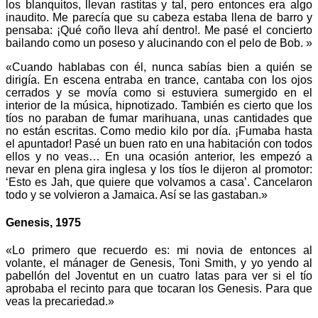
los blanquitos, llevan rastitas y tal, pero entonces era algo
inaudito. Me parecía que su cabeza estaba llena de barro y
pensaba: ¡Qué coño lleva ahí dentro!. Me pasé el concierto
bailando como un poseso y alucinando con el pelo de Bob. »
«Cuando hablabas con él, nunca sabías bien a quién se
dirigía. En escena entraba en trance, cantaba con los ojos
cerrados y se movía como si estuviera sumergido en el
interior de la música, hipnotizado. También es cierto que los
tíos no paraban de fumar marihuana, unas cantidades que
no están escritas. Como medio kilo por día. ¡Fumaba hasta
el apuntador! Pasé un buen rato en una habitación con todos
ellos y no veas… En una ocasión anterior, les empezó a
nevar en plena gira inglesa y los tíos le dijeron al promotor:
‘Esto es Jah, que quiere que volvamos a casa’. Cancelaron
todo y se volvieron a Jamaica. Así se las gastaban.»
Genesis, 1975
«Lo primero que recuerdo es: mi novia de entonces al
volante, el mánager de Genesis, Toni Smith, y yo yendo al
pabellón del Joventut en un cuatro latas para ver si el tío
aprobaba el recinto para que tocaran los Genesis. Para que
veas la precariedad.»