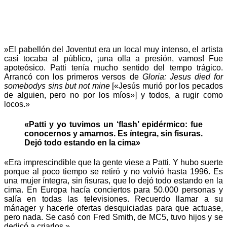
»El pabellón del Joventut era un local muy intenso, el artista
casi tocaba al público, ¡una olla a presión, vamos! Fue
apoteósico. Patti tenía mucho sentido del tempo trágico.
Arrancó con los primeros versos de
Gloria: Jesus died for
somebodys sins but not mine
[«Jesús murió por los pecados
de alguien, pero no por los míos»] y todos, a rugir como
locos.»
«Patti y yo tuvimos un ‘flash’ epidérmico: fue
conocernos y amarnos. Es íntegra, sin fisuras.
Dejó todo estando en la cima»
«Era imprescindible que la gente viese a Patti. Y hubo suerte
porque al poco tiempo se retiró y no volvió hasta 1996. Es
una mujer íntegra, sin fisuras, que lo dejó todo estando en la
cima. En Europa hacía conciertos para 50.000 personas y
salía en todas las televisiones. Recuerdo llamar a su
mánager y hacerle ofertas desquiciadas para que actuase,
pero nada. Se casó con Fred Smith, de MC5, tuvo hijos y se
dedicó a criarlos.»