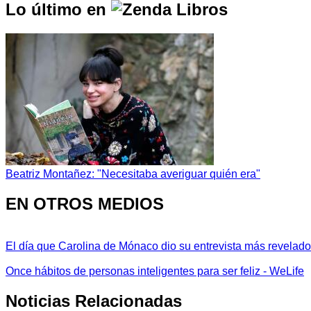
Lo último en
Beatriz Montañez: "Necesitaba averiguar quién era"
EN OTROS MEDIOS
El día que Carolina de Mónaco dio su entrevista más revelador
Once hábitos de personas inteligentes para ser feliz - WeLife
Noticias Relacionadas