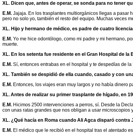
XL. Dicen que, antes de operar, se sonda para no tener que
E.M.
Jajaja. En los trasplantes multiorgánicos llegas a pasar ha
pero no solo yo, también el resto del equipo. Muchas veces m
XL. Hijo y hermano de médico, es padre de cuatro licenci
E.M.
Yo me hice odontólogo, como mi padre y mi hermano, por c
muerte.
XL. En los setenta fue residente en el Gran Hospital de la
E.M.
Sí, entonces entrabas en el hospital y te despedías de la 
XL. También se despidió de ella cuando, casado y con una 
E.M.
Entonces, los viajes eran muy largos y no había dinero par
XL. Antes de realizar su primer trasplante de hígado, en 
E.M.
Hicimos 2500 intervenciones a perros, sí. Desde la Decla
con unas ratas grandes que nos obligan a usar microscopios y
XL. ¿Qué hacía en Roma cuando Ali Agca disparó contra J
E.M.
El médico que le recibió en el hospital tras el atentado 