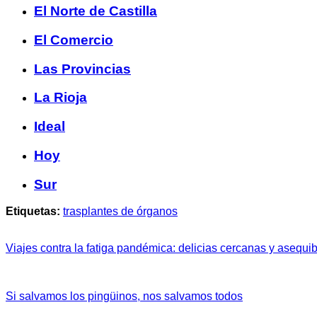
El Norte de Castilla
El Comercio
Las Provincias
La Rioja
Ideal
Hoy
Sur
Etiquetas:
trasplantes de órganos
Viajes contra la fatiga pandémica: delicias cercanas y asequi
Si salvamos los pingüinos, nos salvamos todos