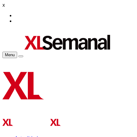
x
Menu