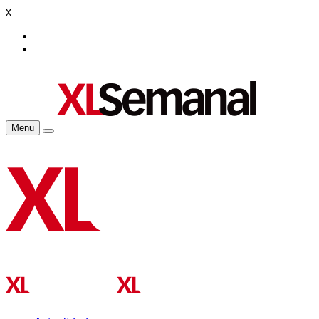
x
Menu