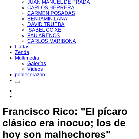
JUAN MANUEL DE PRADA
CARLOS HERRERA
CARMEN POSADAS
BENJAMÍN LANA
DAVID TRUEBA
ISABEL COIXET
PAU ARENÓS
CARLOS MARIBONA
Cartas
Zenda
Multimedia
Galerías
Vídeos
ponlecorazon
Francisco Rico: "El pícaro
clásico era inocuo; los de
hoy son malhechores"