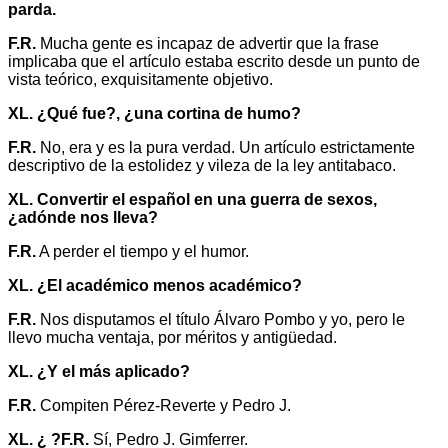
parda.
F.R.
Mucha gente es incapaz de advertir que la frase
implicaba que el artículo estaba escrito desde un punto de
vista teórico, exquisitamente objetivo.
XL. ¿Qué fue?, ¿una cortina de humo?
F.R.
No, era y es la pura verdad. Un artículo estrictamente
descriptivo de la estolidez y vileza de la ley antitabaco.
XL. Convertir el español en una guerra de sexos,
¿adónde nos lleva?
F.R.
A perder el tiempo y el humor.
XL. ¿El académico menos académico?
F.R.
Nos disputamos el título Álvaro Pombo y yo, pero le
llevo mucha ventaja, por méritos y antigüedad.
XL. ¿Y el más aplicado?
F.R.
Compiten Pérez-Reverte y Pedro J.
XL. ¿ ?F.R.
Sí, Pedro J. Gimferrer.