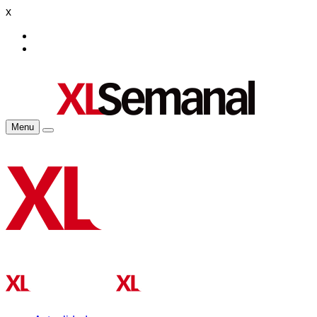
x
Menu