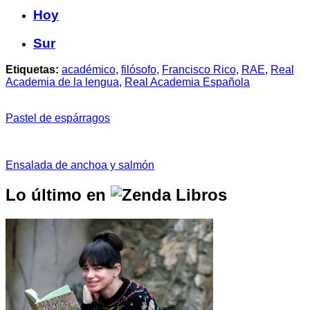
Hoy
Sur
Etiquetas:
académico
,
filósofo
,
Francisco Rico
,
RAE
,
Real
Academia de la lengua
,
Real Academia Española
Pastel de espárragos
Ensalada de anchoa y salmón
Lo último en