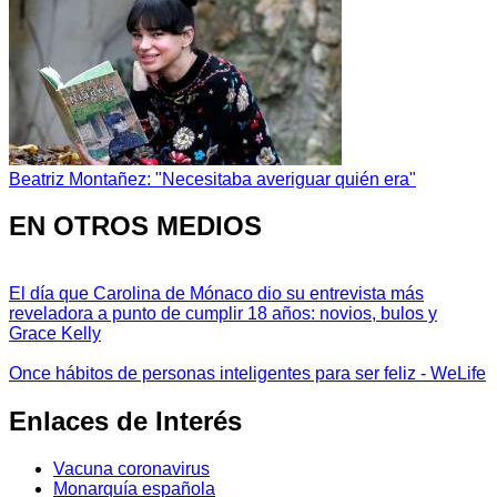
Beatriz Montañez: "Necesitaba averiguar quién era"
EN OTROS MEDIOS
El día que Carolina de Mónaco dio su entrevista más
reveladora a punto de cumplir 18 años: novios, bulos y
Grace Kelly
Once hábitos de personas inteligentes para ser feliz - WeLife
Enlaces de Interés
Vacuna coronavirus
Monarquía española