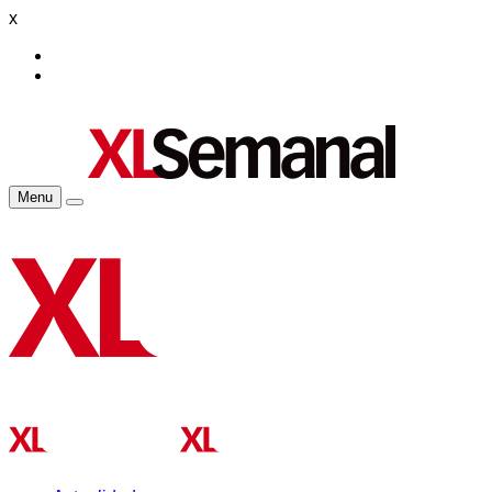
x
Menu