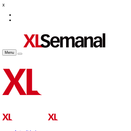
x
Menu