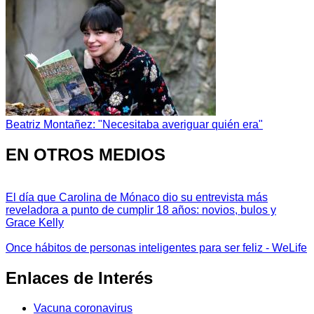
Beatriz Montañez: "Necesitaba averiguar quién era"
EN OTROS MEDIOS
El día que Carolina de Mónaco dio su entrevista más
reveladora a punto de cumplir 18 años: novios, bulos y
Grace Kelly
Once hábitos de personas inteligentes para ser feliz - WeLife
Enlaces de Interés
Vacuna coronavirus