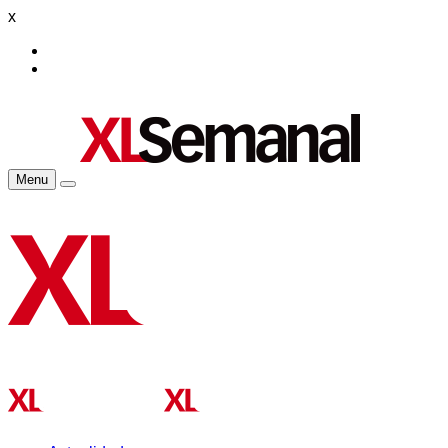
x
Menu