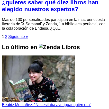
¿quieres saber qué diez libros han
elegido nuestros expertos?
Más de 130 personalidades participan en la macroencuesta
literaria de 'XlSemanal' y Zenda, 'La biblioteca perfecta', con
la colaboración de Endesa. ¿Qu…
1
2
Siguiente »
Lo último en
Beatriz Montañez: "Necesitaba averiguar quién era"