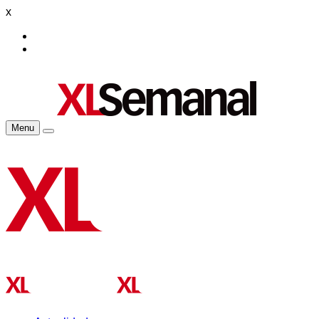
x
Menu