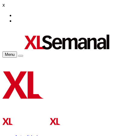
x
Menu