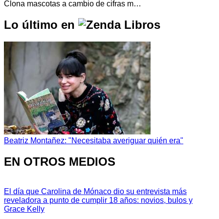
Clona mascotas a cambio de cifras m…
Lo último en
Beatriz Montañez: "Necesitaba averiguar quién era"
EN OTROS MEDIOS
El día que Carolina de Mónaco dio su entrevista más
reveladora a punto de cumplir 18 años: novios, bulos y
Grace Kelly