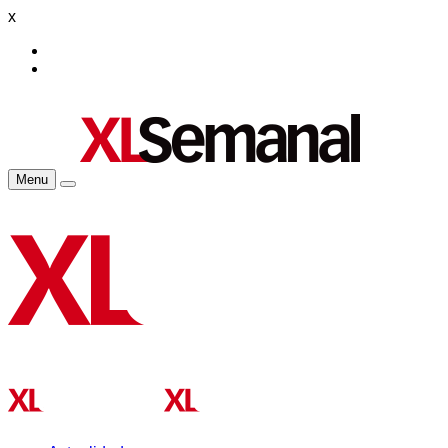
x
Menu