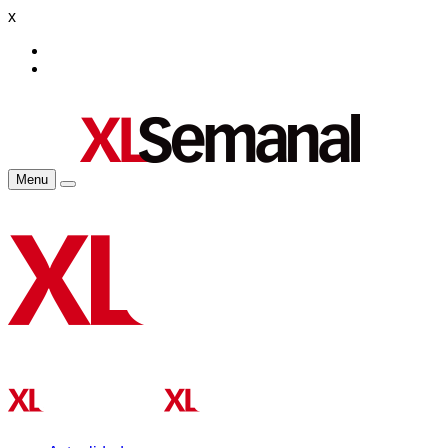
x
Menu