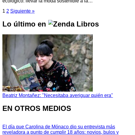
ecológico: llevar la moda sostenible a la…
1
2
Siguiente »
Lo último en
Beatriz Montañez: "Necesitaba averiguar quién era"
EN OTROS MEDIOS
El día que Carolina de Mónaco dio su entrevista más
reveladora a punto de cumplir 18 años: novios, bulos y