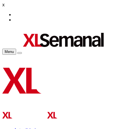
x
Menu