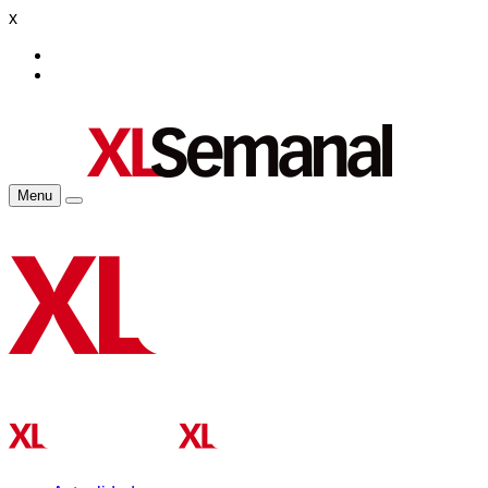
x
Menu