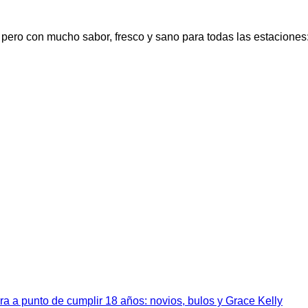
o pero con mucho sabor, fresco y sano para todas las estacione
a a punto de cumplir 18 años: novios, bulos y Grace Kelly