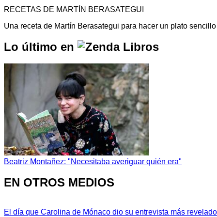
RECETAS DE MARTÍN BERASATEGUI
Una receta de Martín Berasategui para hacer un plato sencill
Lo último en
Beatriz Montañez: "Necesitaba averiguar quién era"
EN OTROS MEDIOS
El día que Carolina de Mónaco dio su entrevista más revelador