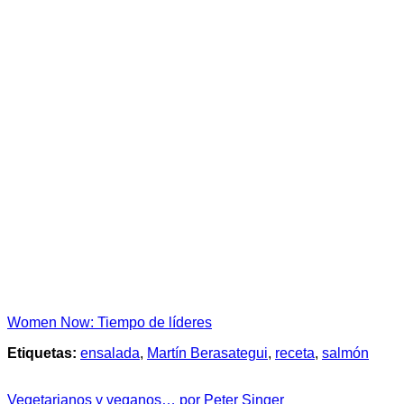
Women Now: Tiempo de líderes
Etiquetas:
ensalada
,
Martín Berasategui
,
receta
,
salmón
Vegetarianos y veganos… por Peter Singer