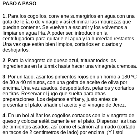
PASO A PASO
1.
Para los cogollos, conviene sumergirlos en agua con una
gota de lejía o de vinagre y así eliminar las impurezas que
puedan contener. Se vuelven a escurrir y los volvemos a
limpiar en agua fría. A poder ser, introducir en la
centrifugadora para quitarle el agua y la humedad restantes.
Una vez que están bien limpios, cortarlos en cuartos y
deshojarlos.
2
. Para la vinagreta de queso azul, triturar todos los
ingredientes en la túrmix hasta hacer una vinagreta cremosa.
3
. Por un lado, asar los pimientos rojos en un horno a 180 ºC
de 30 a 40 minutos, con una gotita de aceite de oliva por
encima. Una vez asados, despepitarlos, pelarlos y cortarlos
en tiras. Reservar el jugo que suelta para otras
preparaciones. Los dejamos enfriar y, justo antes de
presentar el plato, añadir el aceite y el vinagre de Jerez.
4.
En un bol aliñar los cogollos cortados con la vinagreta de
queso y colocar estéticamente en el plato. Dispersar las tiras
de pimientos asados, así como el salmón ahumado (cortado
en tacos de 2 centímetros de lado) por encima. ¡Y listo!