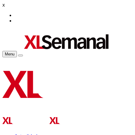
x
Menu