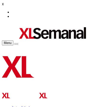
x
Menu