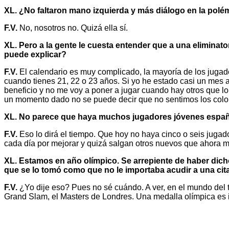
XL. ¿No faltaron mano izquierda y más diálogo en la polé
F.V.
No, nosotros no. Quizá ella sí.
XL. Pero a la gente le cuesta entender que a una eliminat
puede explicar?
F.V.
El calendario es muy complicado, la mayoría de los jugad
cuando tienes 21, 22 o 23 años. Si yo he estado casi un mes a
beneficio y no me voy a poner a jugar cuando hay otros que 
un momento dado no se puede decir que no sentimos los colo
XL. No parece que haya muchos jugadores jóvenes españo
F.V.
Eso lo dirá el tiempo. Que hoy no haya cinco o seis juga
cada día por mejorar y quizá salgan otros nuevos que ahora 
XL. Estamos en año olímpico. Se arrepiente de haber dich
que se lo tomó como que no le importaba acudir a una cit
F.V.
¿Yo dije eso? Pues no sé cuándo. A ver, en el mundo del t
Grand Slam, el Masters de Londres. Una medalla olímpica es 