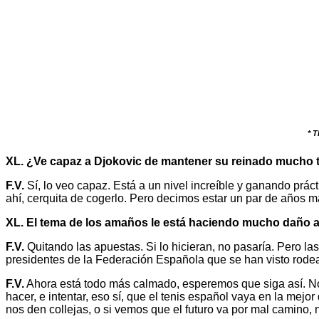
* 
XL. ¿Ve capaz a Djokovic de mantener su reinado mucho t
F.V.
Sí, lo veo capaz. Está a un nivel increíble y ganando prác
ahí, cerquita de cogerlo. Pero decimos estar un par de años 
XL. El tema de los amaños le está haciendo mucho daño 
F.V.
Quitando las apuestas. Si lo hicieran, no pasaría. Pero 
presidentes de la Federación Española que se han visto rod
F.V.
Ahora está todo más calmado, esperemos que siga así. No
hacer, e intentar, eso sí, que el tenis español vaya en la mej
nos den collejas, o si vemos que el futuro va por mal camino, 