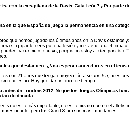
mica con la excapitana de la Davis, Gala León? ¿Por parte 
oria en la que España se juega la permanencia en una categ
ores que hemos jugado los últimos años en la Davis estamos y
hora sin jugar torneos por una lesión y me viene una eliminator
lo pueden hacer mejor que yo, porque no estoy al cien por ci
res.
les que destaquen. ¿Nos esperan años duros en el tenis 
dores con 21 años que tengan proyección a ser
top ten
, pues po
mismo no están. Hay que dar un poco de tiempo.
o antes de Londres 2012. Ni que los Juegos Olímpicos fuera
a tan destacada.
enis no es lo más importante, no es lo mismo que en el atletism
impresionante, pero los Grand Slam son más importantes.