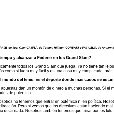
TRAJE, de Just One; CAMISA, de Tommy Hilfiger; CORBATA y PA? UELO, de Angloma
iempo y alcanzar a Federer en los Grand Slam?
ticamente todos los Grand Slam que juega. Ya no tiene tan lejos 
más como si fuera muy fácil y es una cosa muy complicada, prác
al mundo del tenis. Es el deporte donde más casos se est
las apuestas dan un montón de dinero a muchas personas. Si el m
eados de polémica
sotros no tenemos que entrar en polémica ni en política. Noso
or dirección. Pero si vemos que los directivos están haciendo ma
no decir nada. Nosotros también tenemos que mirar por los futur