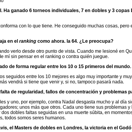
io
l. Ha ganado 6 torneos individuales, 7 en dobles y 3 copa
conforma con lo que tiene. He conseguido muchas cosas, pero e
aja en el
ranking
como ahora. la 64. ¿Le preocupa?
do verlo desde otro punto de vista. Cuando me lesioné en Quito
 de mí sin pensar en el ranking o contra quién juegue.
ado de forma regular entre los 10 o 15 primeros del mundo.
 seguidos entre los 10 mejores es algo muy importante y muy d
más vendrá si tiene que venir y, si no, tampoco pasará nada.
falta de regularidad, fallos de concentración y problemas p
les y uno, por ejemplo, contra Nadal desgasta mucho y al día sigu
ugadores; unos más que otros. Cada uno tiene sus problemas y h
ter dos dobles faltas seguidas en una muerte súbita, en moment
as, todos somos seres humanos.
vis, el Masters de dobles en Londres, la victoria en el God