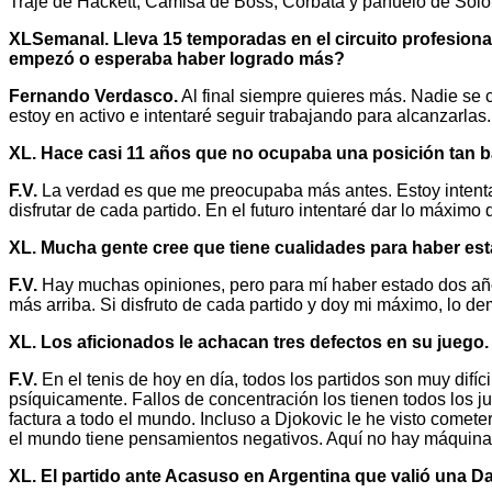
Traje de Hackett; Camisa de Boss; Corbata y pañuelo de Solo
XLSemanal. Lleva 15 temporadas en el circuito profesiona
empezó o esperaba haber logrado más?
Fernando Verdasco.
Al final siempre quieres más. Nadie se 
estoy en activo e intentaré seguir trabajando para alcanzarlas.
XL. Hace casi 11 años que no ocupaba una posición tan b
F.V.
La verdad es que me preocupaba más antes. Estoy intentan
disfrutar de cada partido. En el futuro intentaré dar lo máximo
XL. Mucha gente cree que tiene cualidades para haber est
F.V.
Hay muchas opiniones, pero para mí haber estado dos años
más arriba. Si disfruto de cada partido y doy mi máximo, lo de
XL. Los aficionados le achacan tres defectos en su juego. 
F.V.
En el tenis de hoy en día, todos los partidos son muy difíci
psíquicamente. Fallos de concentración los tienen todos los j
factura a todo el mundo. Incluso a Djokovic le he visto come
el mundo tiene pensamientos negativos. Aquí no hay máquin
XL. El partido ante Acasuso en Argentina que valió una Da