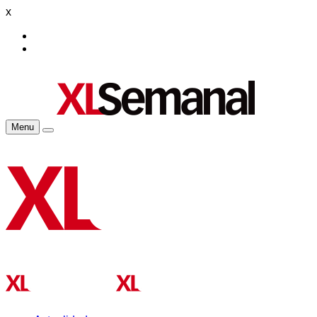
x
Menu