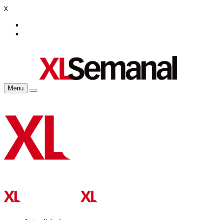
x
Menu