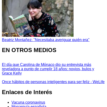
Beatriz Montañez: "Necesitaba averiguar quién era"
EN OTROS MEDIOS
El día que Carolina de Mónaco dio su entrevista más
reveladora a punto de cumplir 18 años: novios, bulos y
Grace Kelly
Once hábitos de personas inteligentes para ser feliz - WeLife
Enlaces de Interés
Vacuna coronavirus
Monarquía española