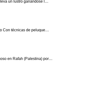
 lleva un lustro ganándose l…
acto Con técnicas de peluque…
moso en Rafah (Palestina) por…