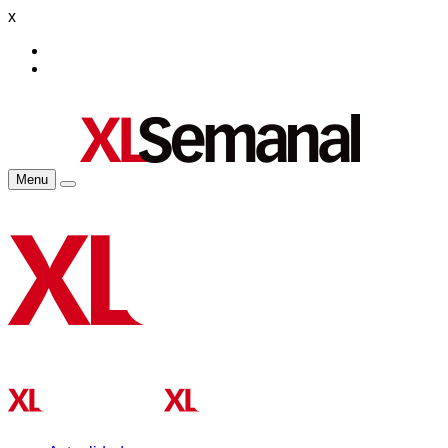
x
Menu