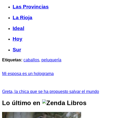
Las Provincias
La Rioja
Ideal
Hoy
Sur
Etiquetas:
caballos
,
peluquería
Mi esposa es un holograma
Greta, la chica que se ha propuesto salvar el mundo
Lo último en