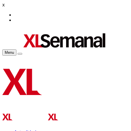
x
Menu