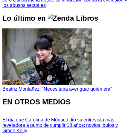
los abusos sexuales
Lo último en
Beatriz Montañez: "Necesitaba averiguar quién era"
EN OTROS MEDIOS
El día que Carolina de Mónaco dio su entrevista más
reveladora a punto de cumplir 18 años: novios, bulos y
Grace Kelly