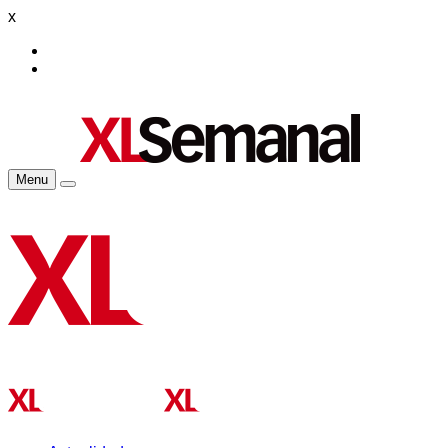
x
Menu