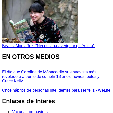
Beatriz Montañez: "Necesitaba averiguar quién era"
EN OTROS MEDIOS
El día que Carolina de Mónaco dio su entrevista más
reveladora a punto de cumplir 18 años: novios, bulos y
Grace Kelly
Once hábitos de personas inteligentes para ser feliz - WeLife
Enlaces de Interés
Vacuna coronavirus