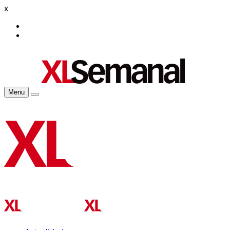
x
Menu