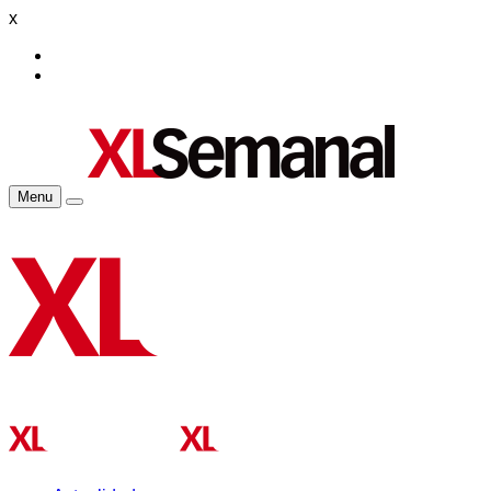
x
Menu