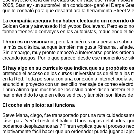
2005, Stanley -un automóvil sin conductor- ganó el Darpa Gran
que lo contrató para que desarrollara la herramienta Street Vi
La compañía asegura hoy haber efectuado un recorrido de
Golden Gate y atravesado Hollywood Boulevard. Pero esto no 
formen ‘trenes’ o convoyes en las autopistas, reduciendo el 
Thrun es un visionario
, pero también es una persona sobria y
la música clásica, aunque también me gusta Rihanna , añade. 
Sin embargo, muy pronto empezó a interesarse por los orden
creando juegos. Por lo que parece, desde ese momento se situó
Si hay algo en su currículo que indica que su propósito es 
pretende el acceso de los cursos universitarios de élite a la
en la Red. Toda persona con una conexión a Internet podía acc
anunció el proyecto con un sencillo mensaje de correo electró
Thrun afirma que muchos de los estudiantes dicen preferir el 
han entendido lo que en ellos se dice, y también son libres de
El coche sin piloto: así funciona
Steve Maha, ciego, fue transportado por una ruta cuidadosame
láser para ‘ver’ el resto del tráfico. Unos mapas detallados,
podamos desplazarnos así? Thrun explica que el proceso necesit
relativamente fácil hacer que un ordenador pueda jugar al ajed