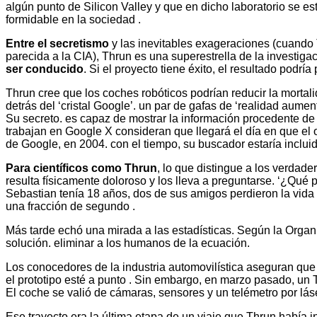
algún punto de Silicon Valley y que en dicho laboratorio se e
formidable en la sociedad .
Entre el secretismo
y las inevitables exageraciones (cuando 
parecida a la CIA), Thrun es una superestrella de la investigaci
ser conducido
. Si el proyecto tiene éxito, el resultado podrí
Thrun cree que los coches robóticos podrían reducir la mortali
detrás del ‘cristal Google’. un par de gafas de ‘realidad aumen
Su secreto. es capaz de mostrar la información procedente de 
trabajan en Google X consideran que llegará el día en que el 
de Google, en 2004. con el tiempo, su buscador estaría incluid
Para científicos como Thrun
, lo que distingue a los verdad
resulta físicamente doloroso y los lleva a preguntarse. ‘¿Qué 
Sebastian tenía 18 años, dos de sus amigos perdieron la vida e
una fracción de segundo .
Más tarde echó una mirada a las estadísticas. Según la Organi
solución. eliminar a los humanos de la ecuación.
Los conocedores de la industria automovilística aseguran que 
el prototipo esté a punto . Sin embargo, en marzo pasado, un 
El coche se valió de cámaras, sensores y un telémetro por láser 
Ese trayecto era la última etapa de un viaje que Thrun había 