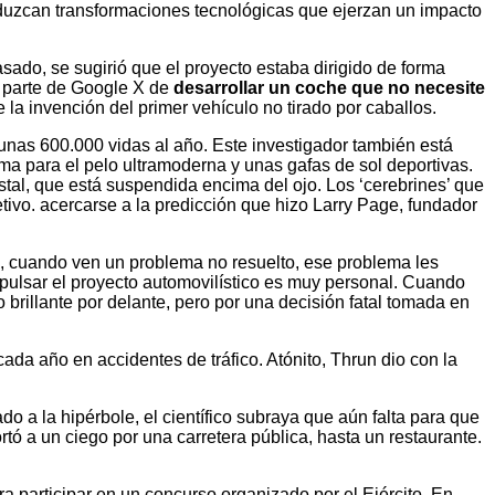
roduzcan transformaciones tecnológicas que ejerzan un impacto
ado, se sugirió que el proyecto estaba dirigido de forma
or parte de Google X de
desarrollar un coche que no necesite
e la invención del primer vehículo no tirado por caballos.
r unas 600.000 vidas al año. Este investigador también está
dema para el pelo ultramoderna y unas gafas de sol deportivas.
stal, que está suspendida encima del ojo. Los ‘cerebrines’ que
tivo. acercarse a la predicción que hizo Larry Page, fundador
s, cuando ven un problema no resuelto, ese problema les
impulsar el proyecto automovilístico es muy personal. Cuando
 brillante por delante, pero por una decisión fatal tomada en
da año en accidentes de tráfico. Atónito, Thrun dio con la
o a la hipérbole, el científico subraya que aún falta para que
tó a un ciego por una carretera pública, hasta un restaurante.
a participar en un concurso organizado por el Ejército. En