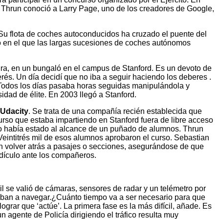
lí Thrun conoció a Larry Page, uno de los creadores de Google,
u flota de coches autoconducidos ha cruzado el puente del
o en el que las largas sucesiones de coches autónomos
atura, en un bungaló en el campus de Stanford. Es un devoto de
és. Un día decidí que no iba a seguir haciendo los deberes .
Todos los días pasaba horas seguidas manipulándola y
dad de élite. En 2003 llegó a Stanford.
 Udacity
. Se trata de una compañía recién establecida que
curso que estaba impartiendo en Stanford fuera de libre acceso
olo había estado al alcance de un puñado de alumnos. Thrun
Veintitrés mil de esos alumnos aprobaron el curso. Sebastian
den volver atrás a pasajes o secciones, asegurándose de que
idículo ante los compañeros.
l se valió de cámaras, sensores de radar y un telémetro por
udaban a navegar.¿Cuánto tiempo va a ser necesario para que
grar que ‘actúe’. La primera fase es la más difícil, añade. Es
 agente de Policía dirigiendo el tráfico resulta muy