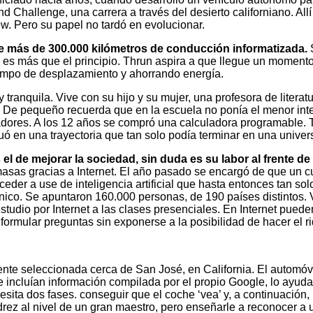
d Challenge, una carrera a través del desierto californiano. Al
ew. Pero su papel no tardó en evolucionar.
 más de 300.000 kilómetros de conducción informatizada.
S
es más que el principio. Thrun aspira a que llegue un moment
tiempo de desplazamiento y ahorrando energía.
 tranquila. Vive con su hijo y su mujer, una profesora de liter
De pequeño recuerda que en la escuela no ponía el menor inter
adores. A los 12 años se compró una calculadora programable. 
 en una trayectoria que tan solo podía terminar en una universi
el de mejorar la sociedad, sin duda es su labor al frente de
s masas gracias a Internet. El año pasado se encargó de que un 
eder a use de inteligencia artificial que hasta entonces tan s
nico. Se apuntaron 160.000 personas, de 190 países distintos. 
estudio por Internet a las clases presenciales. En Internet pue
 formular preguntas sin exponerse a la posibilidad de hacer el r
nte seleccionada cerca de San José, en California. El automóvi
 que incluían información compilada por el propio Google, lo ay
a dos fases. conseguir que el coche ‘vea’ y, a continuación, lo
rez al nivel de un gran maestro, pero enseñarle a reconocer a un