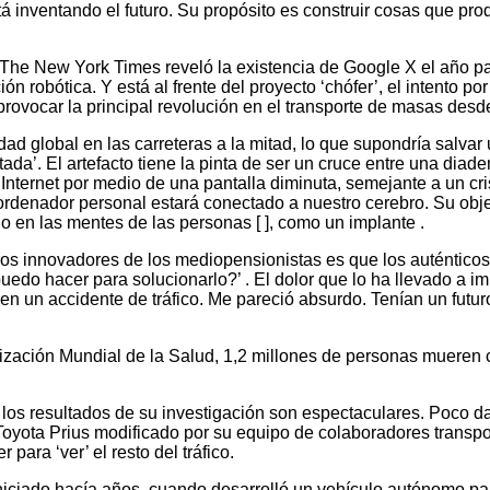
stá inventando el futuro. Su propósito es construir cosas que p
The New York Times reveló la existencia de Google X el año pas
ón robótica. Y está al frente del proyecto ‘chófer’, el intento p
a provocar la principal revolución en el transporte de masas desd
dad global en las carreteras a la mitad, lo que supondría salva
tada’. El artefacto tiene la pinta de ser un cruce entre una dia
Internet por medio de una pantalla diminuta, semejante a un cri
ordenador personal estará conectado a nuestro cerebro. Su obje
o en las mentes de las personas [ ], como un implante .
eros innovadores de los mediopensionistas es que los auténtico
puedo hacer para solucionarlo?’ . El dolor que lo ha llevado a 
n un accidente de tráfico. Me pareció absurdo. Tenían un futuro
zación Mundial de la Salud, 1,2 millones de personas mueren ca
los resultados de su investigación son espectaculares. Poco dad
Toyota Prius modificado por su equipo de colaboradores transpor
para ‘ver’ el resto del tráfico.
iniciado hacía años, cuando desarrolló un vehículo autónomo par