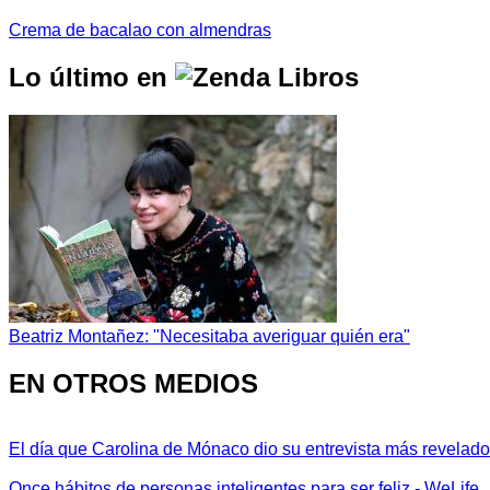
Crema de bacalao con almendras
Lo último en
Beatriz Montañez: "Necesitaba averiguar quién era"
EN OTROS MEDIOS
El día que Carolina de Mónaco dio su entrevista más revelador
Once hábitos de personas inteligentes para ser feliz - WeLife