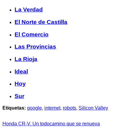
La Verdad
El Norte de Castilla
El Comercio
Las Provincias
La Rioja
Ideal
Hoy
Sur
Etiquetas:
google
,
internet
,
robots
,
Silicon Valley
Honda CR-V. Un todocamino que se renueva