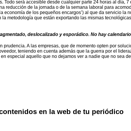
s. Todo será accesible desde cualquier parte 24 horas al día, 
a reducción de la jornada o de la semana laboral para acomoda
la economía de los pequeños encargos’) al que da servicio la n
ún la metodología que están exportando las mismas tecnológica
fragmentado, deslocalizado y esporádico. No hay calendario
an prudencia. A las empresas, que de momento opten por solucio
 proveedor, teniendo en cuenta además que la guerra por el lid
ba, en especial aquello que no dejamos ver a nadie que no sea d
 contenidos en la web de tu periódico