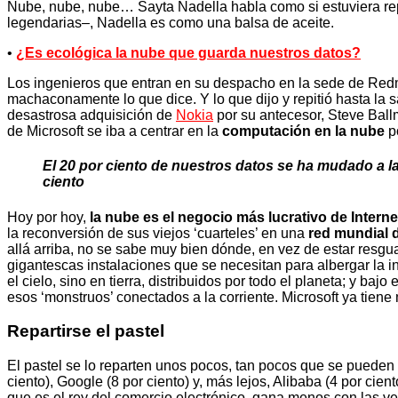
Nube, nube, nube… Sayta Nadella habla como si estuviera repi
legendarias–, Nadella es como una balsa de aceite.
•
¿Es ecológica la nube que guarda nuestros datos?
Los ingenieros que entran en su despacho en la sede de Redmo
machaconamente lo que dice. Y lo que dijo y repitió hasta la s
desastrosa adquisición de
Nokia
por su antecesor, Steve Ball
de Microsoft se iba a centrar en la
computación en la nube
po
El 20 por ciento de nuestros datos se ha mudado a 
ciento
Hoy por hoy,
la nube es el negocio más lucrativo de Interne
la reconversión de sus viejos ‘cuarteles’ en una
red mundial 
allá arriba, no se sabe muy bien dónde, en vez de estar resg
gigantescas instalaciones que se necesitan para albergar la 
el cielo, sino en tierra, distribuidos por todo el planeta; y bajo
esos ‘monstruos’ conectados a la corriente. Microsoft ya tiene
Repartirse el pastel
El pastel se lo reparten unos pocos, tan pocos que se pueden
ciento), Google (8 por ciento) y, más lejos, Alibaba (4 por ci
que es el rey del comercio electrónico, gana menos con las v