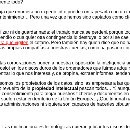
mente todo?
a que enumera un experto, otro puede contrapesarla con un inc
antenimiento… Pero una vez que hemos sido captados como clie
lizar ni de guardar nada; el trabajo nunca se perderá porque to
cendio o cualquier otra contingencia lo destruye; o por si se ca
ra que vigilen
el cotarro. Pero también hay quien dice que no h
 las propias compañías a nuestras cuentas, como ha pasado co
tas corporaciones ponen a nuestra disposición la inteligencia ar
slo) en los discos duros de los ordenadores que fuimos adquiri
ntrar lo que nos interesa y, de propina, extraer informes, tend
mos los propietarios de los datos, sino las empresas a las que
o revuelto de la
propiedad intelectual
pescan todos… Y, aunque
 consentimiento para alojar nuestros ficheros y documentos en
uelen estar en territorio de la Unión Europea. ¿Qué tribunal n
s administraciones ni siquiera son capaces de hacerles tribut
. Las multinacionales tecnológicas quieran jubilar los discos 