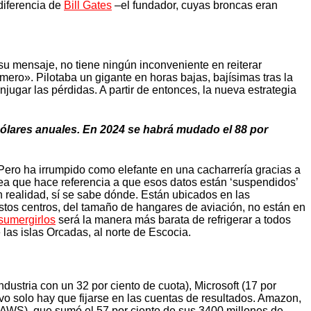
diferencia de
Bill Gates
–el fundador, cuyas broncas eran
u mensaje, no tiene ningún inconveniente en reiterar
mero». Pilotaba un gigante en horas bajas, bajísimas tras la
ugar las pérdidas. A partir de entonces, la nueva estrategia
dólares anuales. En 2024 se habrá mudado el 88 por
o. Pero ha irrumpido como elefante en una cacharrería gracias a
rea que hace referencia a que esos datos están ‘suspendidos’
 realidad, sí se sabe dónde. Están ubicados en las
stos centros, del tamaño de hangares de aviación, no están en
sumergirlos
será la manera más barata de refrigerar a todos
las islas Orcadas, al norte de Escocia.
ustria con un 32 por ciento de cuota), Microsoft (17 por
tivo solo hay que fijarse en las cuentas de resultados. Amazon,
WS), que sumó el 57 por ciento de sus 3400 millones de