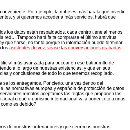
onveniente. Por ejemplo, la nube es más barata que invertir
ntes, y si queremos acceder a más servicios, habrá que
dos los datos están respaldados, cada centro tiene al menos
e la red… Tampoco hará falta comprarse el último antivirus
ay que fiarse, no tanto porque la información puede terminar
n los
asistentes de voz, véase las conversaciones grabadas
tificial más avanzada para bucear en ese batiburrillo de
endo a lo largo de nuestras existencias, y que en sus
encias y conclusiones de todo lo que tenemos recopilado.
 se los entregamos. Por cierto, una vez dentro del
 las normativas europea y española de protección de datos
 servidores remotos aceptamos las reglas que proponen las
acional o qué organismo internacional va a poner coto a unas
ar como es debido?
duros de nuestros ordenadores y que cerremos nuestras