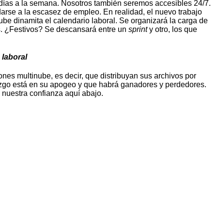
7 días a la semana. Nosotros también seremos accesibles 24/7.
rse a la escasez de empleo. En realidad, el nuevo trabajo
ube dinamita el calendario laboral. Se organizará la carga de
s. ¿Festivos? Se descansará entre un
sprint
y otro, los que
 laboral
nes multinube, es decir, que distribuyan sus archivos por
erazgo está en su apogeo y que habrá ganadores y perdedores.
e nuestra confianza aquí abajo.