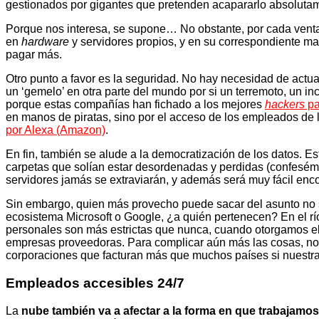
gestionados por gigantes que pretenden acapararlo absoluta
Porque nos interesa, se supone… No obstante, por cada ventaj
en
hardware
y servidores propios, y en su correspondiente m
pagar más.
Otro punto a favor es la seguridad. No hay necesidad de actua
un ‘gemelo’ en otra parte del mundo por si un terremoto, un in
porque estas compañías han fichado a los mejores
hackers
pa
en manos de piratas, sino por el acceso de los empleados de
por Alexa (Amazon)
.
En fin, también se alude a la democratización de los datos. Es
carpetas que solían estar desordenadas y perdidas (confesémo
servidores jamás se extraviarán, y además será muy fácil enco
Sin embargo, quien más provecho puede sacar del asunto no so
ecosistema Microsoft o Google, ¿a quién pertenecen? En el rí
personales son más estrictas que nunca, cuando otorgamos el
empresas proveedoras. Para complicar aún más las cosas, no s
corporaciones que facturan más que muchos países si nuestra
Empleados accesibles 24/7
La
nube también va a afectar a la forma en que trabajamos