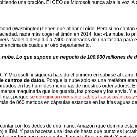
tiendo una oración. El CEO de Microsoft nunca alza la voz. A 
nd (Washington) tienen que afinar el oído. Pero si no captan s
aciedad, nada más coger el timón en 2014, fue: «La nube, lo pri
mers. Nadella despidió a 7800 empleados de una tacada para enj
r encima de cualquier otro departamento.
la nube. Lo que supone un negocio de 100.000 millones de 
t
. Y Microsoft ni siquiera ha sido el primero en subirse al carr
de centros de datos
. Porque la nube solo es una metáfora eté
uardados en las humildes memorias de nuestros ordenadores. En
inmensa maquinaria que los guarda, los procesa y los envía. Y e
 el mar, porque
se comunican mediante cables transoceánicos y 
 más de 860 metidos en cápsulas estancas en las frías aguas de 
 contar con los dedos de una mano: Amazon (que domina esta ind
ento) e IBM. Y para hacerse una idea de hasta qué punto es lucra
entas
on-line
que con su nube, llamada Amazon Web Services (A