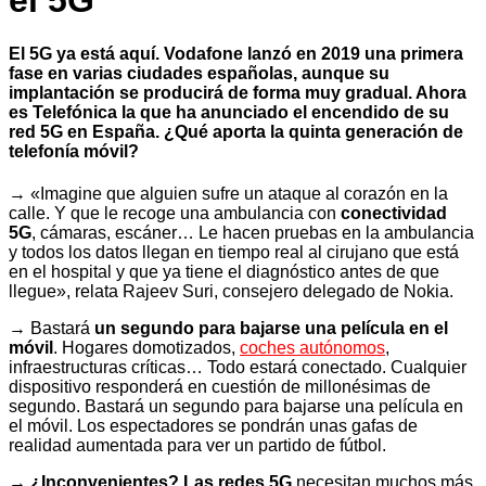
el 5G
El 5G ya está aquí. Vodafone lanzó en 2019 una primera
fase en varias ciudades españolas, aunque su
implantación se producirá de forma muy gradual. Ahora
es Telefónica la que ha anunciado el encendido de su
red 5G en España. ¿Qué aporta la quinta generación de
telefonía móvil?
→ «Imagine que alguien sufre un ataque al corazón en la
calle. Y que le recoge una ambulancia con
conectividad
5G
, cámaras, escáner… Le hacen pruebas en la ambulancia
y todos los datos llegan en tiempo real al cirujano que está
en el hospital y que ya tiene el diagnóstico antes de que
llegue», relata Rajeev Suri, consejero delegado de Nokia.
→ Bastará
un segundo para bajarse una película en el
móvil
. Hogares domotizados,
coches autónomos
,
infraestructuras críticas… Todo estará conectado. Cualquier
dispositivo responderá en cuestión de millonésimas de
segundo. Bastará un segundo para bajarse una película en
el móvil. Los espectadores se pondrán unas gafas de
realidad aumentada para ver un partido de fútbol.
→ ¿Inconvenientes?
Las redes 5G
necesitan muchos más