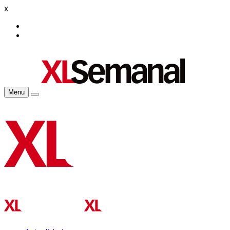
x
Menu