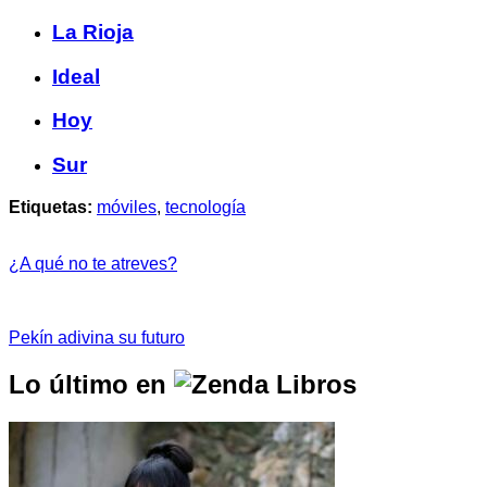
La Rioja
Ideal
Hoy
Sur
Etiquetas:
móviles
,
tecnología
¿A qué no te atreves?
Pekín adivina su futuro
Lo último en