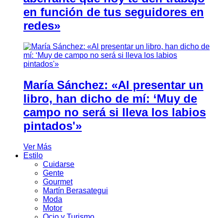
en función de tus seguidores en
redes»
María Sánchez: «Al presentar un
libro, han dicho de mí: ‘Muy de
campo no será si lleva los labios
pintados'»
Ver Más
Estilo
Cuidarse
Gente
Gourmet
Martín Berasategui
Moda
Motor
Ocio y Turismo