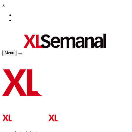
x
Menu