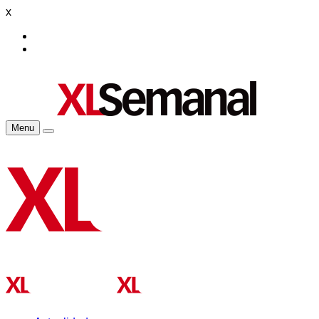
x
Menu