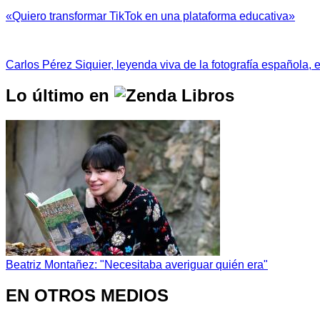
«Quiero transformar TikTok en una plataforma educativa»
Carlos Pérez Siquier, leyenda viva de la fotografía española, 
Lo último en
Beatriz Montañez: "Necesitaba averiguar quién era"
EN OTROS MEDIOS