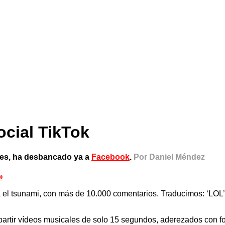
ocial TikTok
tes, ha desbancado ya a
Facebook
.
Por Daniel Méndez
»
 el tsunami, con más de 10.000 comentarios. Traducimos: ‘LOL’
rtir vídeos musicales de solo 15 segundos, aderezados con fond