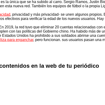
 es la única que se ha subido al carro. Sergio Ramos, Justin Bi
s en esta nueva red. También los equipos de fútbol o la propia L
vacidad
, privacidad y más privacidad- se unen algunos propios. 
tros efectivos para verificar la edad de los nuevos usuarios. Ha
 En 2019, la red tuvo que eliminar 20 cuentas relacionadas co
plen con las políticas del Gobierno chino. Ha habido más de un
o de Estados Unidos ha prohibido a sus soldados abrirse una cuen
iliza para enganchar
, pero funcionan. sus usuarios pasan una m
 contenidos en la web de tu periódico