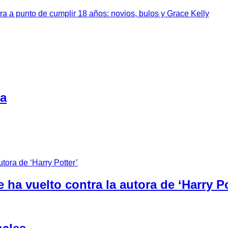
a a punto de cumplir 18 años: novios, bulos y Grace Kelly
ra
 ha vuelto contra la autora de ‘Harry Po