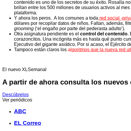
contenido es uno de los secretos de su éxito. Rosalía no
brillan entre los 500 millones de usuarios activos al me
plataforma.
Y ahora los peros. A los comunes a toda
red social -pri
dólares por recopilar datos de niños. Faltan, además, fil
grooming
(‘el engaño por parte del pederasta adulto’).
Otra asignatura pendiente es el
control del contenido
.
corazoncitos. Una incógnita más es hasta qué punto cum
Ejecutivo del gigante asiático. Por si acaso, el Ejércit
Tampoco están claros los
a
lgoritmos que la nueva red ut
El nuevo XLSemanal
A partir de ahora consulta los nuevos
Descúbrelos
Ver periódicos
ABC
EL Correo