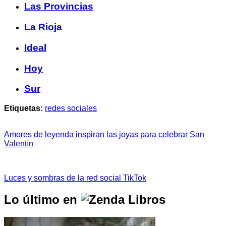
Las Provincias
La Rioja
Ideal
Hoy
Sur
Etiquetas:
redes sociales
Amores de leyenda inspiran las joyas para celebrar San
Valentín
Luces y sombras de la red social TikTok
Lo último en