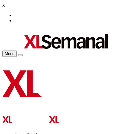
x
Menu