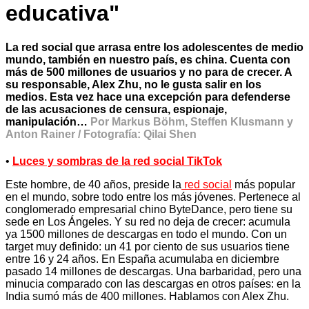
educativa"
La red social que arrasa entre los adolescentes de medio
mundo, también en nuestro país, es china. Cuenta con
más de 500 millones de usuarios y no para de crecer. A
su responsable, Alex Zhu, no le gusta salir en los
medios. Esta vez hace una excepción para defenderse
de las acusaciones de censura, espionaje,
manipulación…
Por Markus Böhm, Steffen Klusmann y
Anton Rainer / Fotografía: Qilai Shen
•
Luces y sombras de la red social TikTok
Este hombre, de 40 años, preside la
red social
más popular
en el mundo, sobre todo entre los más jóvenes. Pertenece al
conglomerado empresarial chino ByteDance, pero tiene su
sede en Los Ángeles. Y su red no deja de crecer: acumula
ya 1500 millones de descargas en todo el mundo. Con un
target muy definido: un 41 por ciento de sus usuarios tiene
entre 16 y 24 años. En España acumulaba en diciembre
pasado 14 millones de descargas. Una barbaridad, pero una
minucia comparado con las descargas en otros países: en la
India sumó más de 400 millones. Hablamos con Alex Zhu.