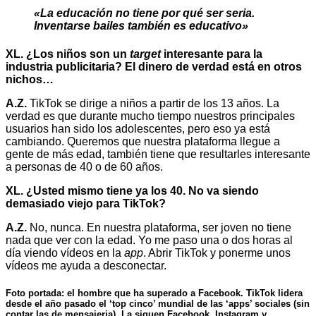
«La educación no tiene por qué ser seria.
Inventarse bailes también es educativo»
XL. ¿Los niños son un
target
interesante para la
industria publicitaria? El dinero de verdad está en otros
nichos…
A.Z.
TikTok se dirige a niños a partir de los 13 años. La
verdad es que durante mucho tiempo nuestros principales
usuarios han sido los adolescentes, pero eso ya está
cambiando. Queremos que nuestra plataforma llegue a
gente de más edad, también tiene que resultarles interesante
a personas de 40 o de 60 años.
XL. ¿Usted mismo tiene ya los 40. No va siendo
demasiado viejo para TikTok?
A.Z.
No, nunca. En nuestra plataforma, ser joven no tiene
nada que ver con la edad. Yo me paso una o dos horas al
día viendo vídeos en la
app
. Abrir TikTok y ponerme unos
vídeos me ayuda a desconectar.
Foto portada: el hombre que ha superado a Facebook. TikTok lidera
desde el año pasado el ‘top cinco’ mundial de las ‘apps’ sociales (sin
contar las de mensajeria). La siguen Facebook, Instagram y