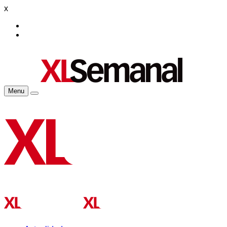
x
Menu