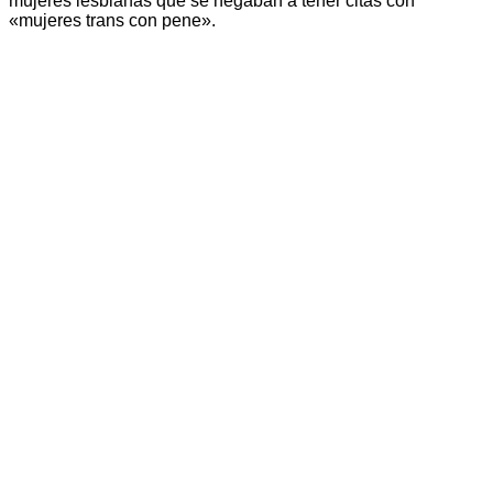
mujeres lesbianas que se negaban a tener citas con
«mujeres trans con pene».