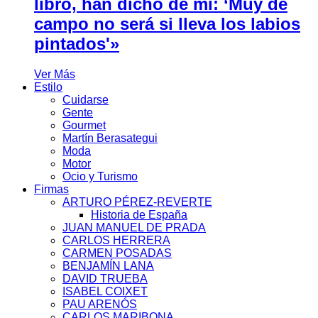
libro, han dicho de mí: ‘Muy de
campo no será si lleva los labios
pintados'»
Ver Más
Estilo
Cuidarse
Gente
Gourmet
Martín Berasategui
Moda
Motor
Ocio y Turismo
Firmas
ARTURO PÉREZ-REVERTE
Historia de España
JUAN MANUEL DE PRADA
CARLOS HERRERA
CARMEN POSADAS
BENJAMÍN LANA
DAVID TRUEBA
ISABEL COIXET
PAU ARENÓS
CARLOS MARIBONA