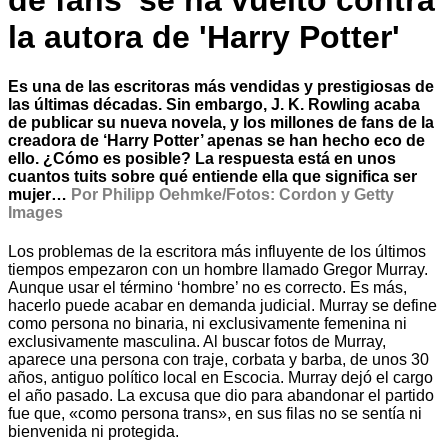
de fans' se ha vuelto contra
la autora de 'Harry Potter'
Es una de las escritoras más vendidas y prestigiosas de
las últimas décadas. Sin embargo, J. K. Rowling acaba
de publicar su nueva novela, y los millones de fans de la
creadora de ‘Harry Potter’ apenas se han hecho eco de
ello. ¿Cómo es posible? La respuesta está en unos
cuantos tuits sobre qué entiende ella que significa ser
mujer…
Por Philipp Oehmke/Fotos: Cordon y Getty
Images
Los problemas de la escritora más influyente de los últimos
tiempos empezaron con un hombre llamado Gregor Murray.
Aunque usar el término ‘hombre’ no es correcto. Es más,
hacerlo puede acabar en demanda judicial. Murray se define
como persona no binaria, ni exclusivamente femenina ni
exclusivamente masculina. Al buscar fotos de Murray,
aparece una persona con traje, corbata y barba, de unos 30
años, antiguo político local en Escocia. Murray dejó el cargo
el año pasado. La excusa que dio para abandonar el partido
fue que, «como persona trans», en sus filas no se sentía ni
bienvenida ni protegida.