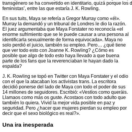
transgénero se ha convertido en identitario, quizá porque los d
feministas’, entre las que estaría J. K. Rowling.
En sus tuits, Maya se refería a Gregor Murray como «él».
Murray la demandó y un tribunal de Londres le dio la razón.
El juez argumentaba que Maya Forstater no reconocía «el
enorme sufrimiento que se le puede causar a una persona al
identificarla sexualmente de forma equivocada». Maya no
solo perdió el juicio, también su empleo. Pero… ¿qué tiene
que ver todo esto con Joanne K. Rowling? ¿Cómo es
posible que algo de todo esto haya llevado a que buena
parte de los fans que la reverenciaban le hayan dado la
espalda?
J. K. Rowling se topó en Twitter con Maya Forstater y el odio
con el que la atacaban los activistas trans. La escritora
decidió ponerse del lado de Maya con todo el poder de sus
14 millones de seguidores. Escribió: «Vestíos como queráis.
Llamaos como más os guste. Acostaos con todo adulto que
también lo quiera. Vivid la mejor vida posible en paz y
seguridad. Pero ¿hacer que mujeres pierdan su empleo por
decir que el sexo biológico es real?».
Una ira inesperada