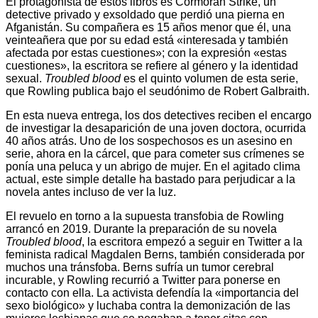
El protagonista de estos libros es Cormoran Strike, un
detective privado y exsoldado que perdió una pierna en
Afganistán. Su compañera es 15 años menor que él, una
veinteañera que por su edad está «interesada y también
afectada por estas cuestiones»; con la expresión «estas
cuestiones», la escritora se refiere al género y la identidad
sexual.
Troubled blood
es el quinto volumen de esta serie,
que Rowling publica bajo el seudónimo de Robert Galbraith.
En esta nueva entrega, los dos detectives reciben el encargo
de investigar la desaparición de una joven doctora, ocurrida
40 años atrás. Uno de los sospechosos es un asesino en
serie, ahora en la cárcel, que para cometer sus crímenes se
ponía una peluca y un abrigo de mujer. En el agitado clima
actual, este simple detalle ha bastado para perjudicar a la
novela antes incluso de ver la luz.
El revuelo en torno a la supuesta transfobia de Rowling
arrancó en 2019. Durante la preparación de su novela
Troubled blood
, la escritora empezó a seguir en Twitter a la
feminista radical Magdalen Berns, también considerada por
muchos una tránsfoba. Berns sufría un tumor cerebral
incurable, y Rowling recurrió a Twitter para ponerse en
contacto con ella. La activista defendía la «importancia del
sexo biológico» y luchaba contra la demonización de las