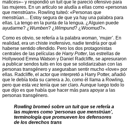
matices»– y respondió un tuit que le pareció ofensivo para
las mujeres. En un artículo se aludía a ellas como «personas
que menstrúan». Rowling tuiteó: «Personas que
menstrúan… Estoy segura de que ya hay una palabra para
ellas. La tengo en la punta de la lengua. ¿Alguien puede
ayudarme? ¿
Wumben
? ¿
Wimpund
? ¿
Woomud
?».
Como es obvio, se refería a la palabra
woman
, ‘mujer’. En
realidad, era un chiste inofensivo, nadie tendría por qué
haberse sentido ofendido. Pero los dos protagonistas
centrales de las películas de
Harry Potter
, las estrellas de
Hollywood Emma Watson y Daniel Radcliffe, se apresuraron
a publicar sendos tuits en los que se solidarizaban con las
personas transgénero y aseguraban sentir mucho «love» por
ellas. Radcliffe, el actor que interpretó a Harry Potter, añadió
que le debía toda su carrera a Jo, como él llama a Rowling,
pero que esta vez tenía que ser claro. Aunque luego todo lo
que dijo es que había que hacer más para apoyar a las
personas transgénero.
Rowling bromeó sobre un tuit que se refería a
las mujeres como ‘personas que menstrúan’,
terminología que promueven los defensores
de los derechos trans