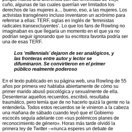
cuño, algunas de las cuales querrían ver limitados los
derechos de las mujeres a… bueno, eso, a las mujeres. Los
activistas transgénero incluso inventaron un acrónimo para
referirse a ellas: TERF, siglas en inglés de ‘feministas
radicales transexcluyentes’. Lo que los fans de Rowling no
imaginaban es que llegaría un momento en el que ya no
podrían seguir ignorando que su escritora favorita podría ser
una de esas TERF.
Los ‘millennials’ dejaron de ser analógicos, y
las fronteras entre autor y lector se
difuminaron.
Se convirtieron en el primer
público realmente poderoso
En el texto publicado en su página web, una Rowling de 55
años por primera vez hablaba abiertamente de cómo su
primer marido abusó psicológica y sexualmente de ella.
Desenterrar aquellos recuerdos, escribió, resultaba
traumático, pero temía que de no hacerlo quizá la gente no la
entendería. Todos estos recuerdos se le vinieron a la cabeza
una mañana de sábado cuando leyó que el Gobierno
escocés seguía adelante con «sus polémicos planes de
reconocimiento de género». Horas más tarde olvidó la
primera ley de Twitter –«nunca esperes un debate de